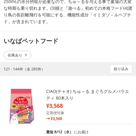
250mLの水分摂取が必要なので、ちゅ～るを与える事で夏場の大変
な時期も乗り切れます。(3)猫と『遊べる』初めての本格フード(4)渡
り鳥の長距離飛行を可能にする、機能性成分「イミダゾ－ルペプチ
ド」が含まれています。
いなばペットフード
在庫あり
絞り込み
121 - 144件（全 285件）
CIAO(チャオ) ちゅ～る まぐろグルメバラエ
ティ 80本入り
¥3,568
定期便対象
¥3,568
最短 8/12（水）
にお届け