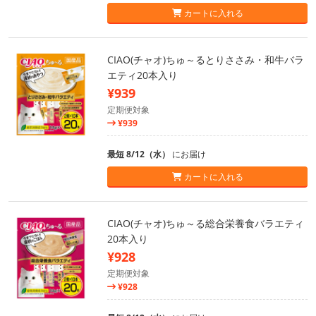
カートに入れる
CIAO(チャオ)ちゅ～るとりささみ・和牛バラ
エティ20本入り
¥939
定期便対象
¥939
最短 8/12（水）
にお届け
カートに入れる
CIAO(チャオ)ちゅ～る総合栄養食バラエティ
20本入り
¥928
定期便対象
¥928