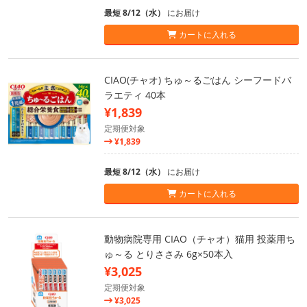
最短 8/12（水）
にお届け
カートに入れる
CIAO(チャオ) ちゅ～るごはん シーフードバ
ラエティ 40本
¥1,839
定期便対象
¥1,839
最短 8/12（水）
にお届け
カートに入れる
動物病院専用 CIAO（チャオ）猫用 投薬用ち
ゅ～る とりささみ 6g×50本入
¥3,025
定期便対象
¥3,025