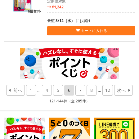
定期便対象
¥1,242
最短 8/12（水）
にお届け
カートに入れる
前へ
1
…
4
5
6
7
8
…
12
次へ
121-144件（全 285件）