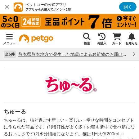
ペットゴーの公式アプリ
開く
アプリからの購入でポイント2倍
メニュー
検索
再購入
カート
お知らせ
熊本県熊本地方で発生した地震によるお荷物のお届け状況について （7/28）
全6件
ちゅーる
ちゅ～るは、猫と過ごす新しい・楽しい・幸せな時間をコンセプト
に作られた商品です。(1)嗜好性がよく多くの猫も夢中で食べ癖にな
るおいしさです(2)水分補給になります。猫は1日大体200mL～