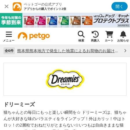
ペットゴーの公式アプリ
開く
アプリからの購入でポイント2倍
メニュー
検索
再購入
カート
お知らせ
熊本県熊本地方で発生した地震によるお荷物のお届け状況について （7/28）
全6件
ドリーミーズ
猫ちゃんとの毎日にもっと楽しい瞬間を☆ ドリーミーズは、猫ちゃ
んが大好きな味のバラエティをラインアップ！外はカリッ！中はト
ロッ！の2層粒でおねだりがとまらない☆いつもは自由きままな猫