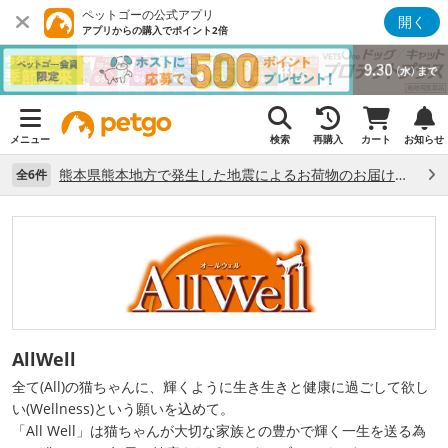
ペットゴーの公式アプリ
開く
アプリからの購入でポイント2倍
メニュー
検索
再購入
カート
お知らせ
熊本県熊本地方で発生した地震によるお荷物のお届け状況について （7/28）
全6件
AllWell
全て(All)の猫ちゃんに、輝くように生き生きと健康に過ごして欲し
い(Wellness)という願いを込めて。
「All Well」は猫ちゃんが大切な家族との豊かで輝く一生を送る為