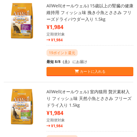
AllWell(オールウェル) 15歳以上の腎臓の健康
維持用 フィッシュ味 挽き小魚とささみ フリ
ーズドライパウダー入り 1.5kg
¥1,984
定期便対象
¥1,984
19ポイント還元
最短 8/8（土）
にお届け
カートに入れる
AllWell(オールウェル) 室内猫用 贅沢素材入
り フィッシュ味 天然小魚とささみ フリーズ
ドライ入り 1.5kg
¥1,984
定期便対象
¥1,984