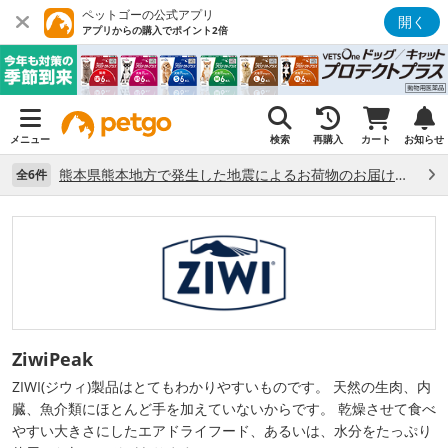
ペットゴーの公式アプリ
開く
アプリからの購入でポイント2倍
メニュー
検索
再購入
カート
お知らせ
熊本県熊本地方で発生した地震によるお荷物のお届け状況について （7/28）
全6件
ZiwiPeak
ZIWI(ジウィ)製品はとてもわかりやすいものです。 天然の生肉、内
臓、魚介類にほとんど手を加えていないからです。 乾燥させて食べ
やすい大きさにしたエアドライフード、あるいは、水分をたっぷり