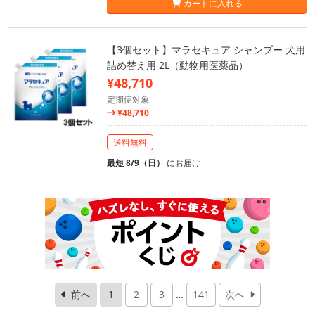
カートに入れる
【3個セット】マラセキュア シャンプー 犬用
詰め替え用 2L（動物用医薬品）
¥48,710
定期便対象
¥48,710
送料無料
最短 8/9（日）
にお届け
前へ
1
2
3
…
141
次へ