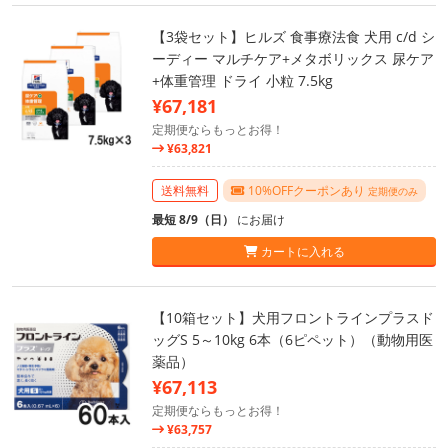
【3袋セット】ヒルズ 食事療法食 犬用 c/d シ
ーディー マルチケア+メタボリックス 尿ケア
+体重管理 ドライ 小粒 7.5kg
¥67,181
定期便ならもっとお得！
¥63,821
送料無料
10%OFFクーポンあり
定期便のみ
最短 8/9（日）
にお届け
カートに入れる
【10箱セット】犬用フロントラインプラスド
ッグS 5～10kg 6本（6ピペット）（動物用医
薬品）
¥67,113
定期便ならもっとお得！
¥63,757