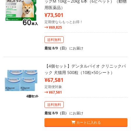
ッグM 10kg～20kg 6本（6ピペット）（動物
用医薬品）
¥73,501
定期便ならもっとお得！
¥69,825
送料無料
最短 8/9（日）
にお届け
【4個セット】デンタルバイオ クリニックパ
ック 犬猫用 500粒（10粒×50シート）
¥67,581
定期便対象
¥67,581
送料無料
最短 8/9（日）
にお届け
カートに入れる