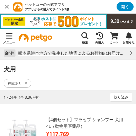
ペットゴーの公式アプリ
開く
アプリからの購入でポイント2倍
メニュー
検索
再購入
カート
お知らせ
熊本県熊本地方で発生した地震によるお荷物のお届け状況について （7/28）
全6件
犬用
在庫あり
絞り込み
1 - 24件（全 3,367件）
【4個セット】マラセブ シャンプー 犬用
4L（動物用医薬品）
¥117,769