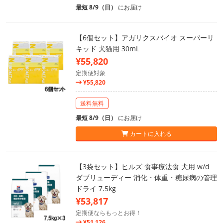
最短 8/9（日）
にお届け
【6個セット】アガリクスバイオ スーパーリ
キッド 犬猫用 30mL
¥55,820
定期便対象
¥55,820
送料無料
最短 8/9（日）
にお届け
カートに入れる
【3袋セット】ヒルズ 食事療法食 犬用 w/d
ダブリューディー 消化・体重・糖尿病の管理
ドライ 7.5kg
¥53,817
定期便ならもっとお得！
¥51,126