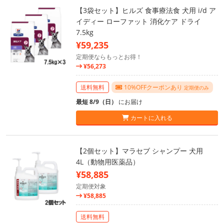
【3袋セット】ヒルズ 食事療法食 犬用 i/d ア
イディー ローファット 消化ケア ドライ
7.5kg
¥59,235
定期便ならもっとお得！
¥56,273
送料無料
10%OFFクーポンあり
定期便のみ
最短 8/9（日）
にお届け
カートに入れる
【2個セット】マラセブ シャンプー 犬用
4L（動物用医薬品）
¥58,885
定期便対象
¥58,885
送料無料