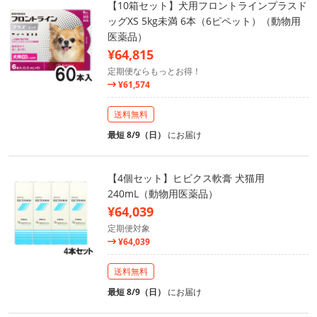
【10箱セット】犬用フロントラインプラスド
ッグXS 5kg未満 6本（6ピペット）（動物用
医薬品）
¥64,815
定期便ならもっとお得！
¥61,574
送料無料
最短 8/9（日）
にお届け
【4個セット】ヒビクス軟膏 犬猫用
240mL（動物用医薬品）
¥64,039
定期便対象
¥64,039
送料無料
最短 8/9（日）
にお届け