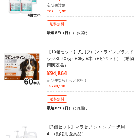
定期便対象
¥117,769
送料無料
最短 8/9（日）
にお届け
【10箱セット】犬用フロントラインプラスド
ッグXL 40kg～60kg 6本（6ピペット）（動物
用医薬品）
¥94,864
定期便ならもっとお得！
¥90,120
送料無料
最短 8/9（日）
にお届け
【3個セット】マラセブ シャンプー 犬用
4L（動物用医薬品）