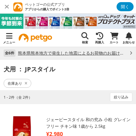
ペットゴーの公式アプリ
開く
アプリからの購入でポイント2倍
メニュー
検索
再購入
カート
お知らせ
熊本県熊本地方で発生した地震によるお荷物のお届け状況について （7/28）
全6件
犬用
： JPスタイル
在庫あり
絞り込み
1 - 2件（全 2件）
ジェーピースタイル 和の究み 小粒 グレイン
フリー チキン味 1歳から 2.5kg
¥2,980