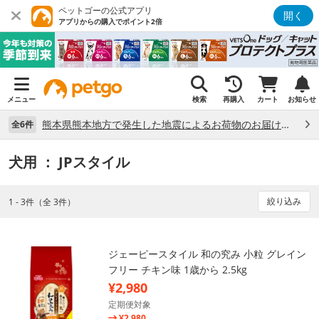
ペットゴーの公式アプリ
開く
アプリからの購入でポイント2倍
メニュー
検索
再購入
カート
お知らせ
熊本県熊本地方で発生した地震によるお荷物のお届け状況について （7/28）
全6件
犬用
： JPスタイル
絞り込み
1 - 3件（全 3件）
ジェーピースタイル 和の究み 小粒 グレイン
フリー チキン味 1歳から 2.5kg
¥2,980
定期便対象
¥2,980