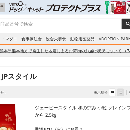
ミ・マダニ
食事療法食
総合栄養食
動物用医薬品
ADOPTION PARK
熊本県熊本地方で発生した地震によるお荷物のお届け状況について （7/
 JPスタイル
表示切替
 3件）
ジェーピースタイル 和の究み 小粒 グレインフ
から 2.5kg
最短 8/11（火）
にお届け