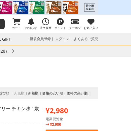
カート
お知らせ
注文履歴
ポイント
クーポン
お気に入り
 GIFT
新規会員登録
ログイン
よくあるご質問
28）
並び順
人気順
新着順
価格の安い順
価格の高い順
リー チキン味 1歳
¥2,980
定期便対象
¥2,980