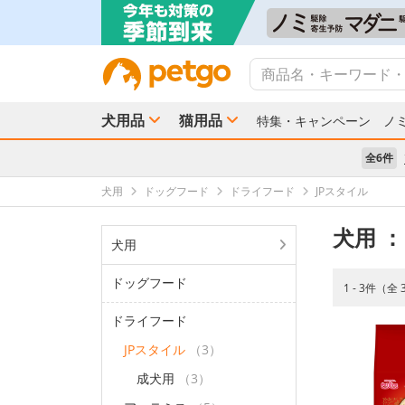
犬用品
猫用品
特集・キャンペーン
ノ
全6件
犬用
ドッグフード
ドライフード
JPスタイル
犬用
：
犬用
ドッグフード
1 - 3件（全
ドライフード
JPスタイル
（3）
成犬用
（3）