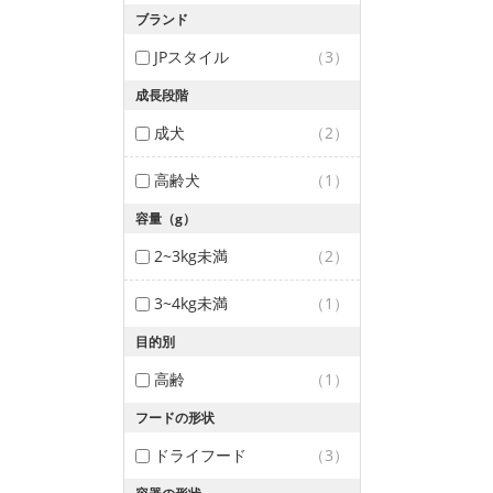
ブランド
JPスタイル
（3）
成長段階
成犬
（2）
高齢犬
（1）
容量（g）
2~3kg未満
（2）
3~4kg未満
（1）
目的別
高齢
（1）
フードの形状
ドライフード
（3）