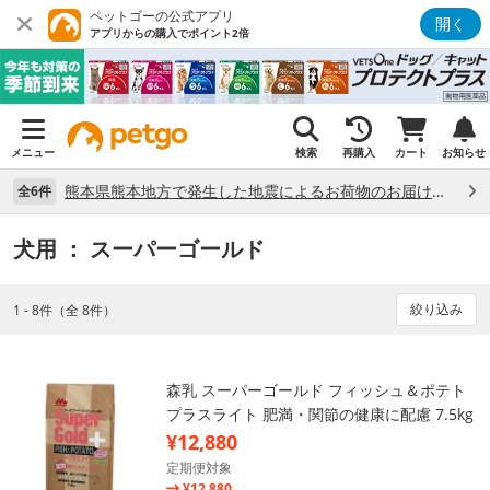
ペットゴーの公式アプリ
開く
アプリからの購入でポイント2倍
メニュー
検索
再購入
カート
お知らせ
熊本県熊本地方で発生した地震によるお荷物のお届け状況について （7/28）
全6件
犬用
： スーパーゴールド
絞り込み
1 - 8件（全 8件）
森乳 スーパーゴールド フィッシュ＆ポテト
プラスライト 肥満・関節の健康に配慮 7.5kg
¥12,880
定期便対象
¥12,880