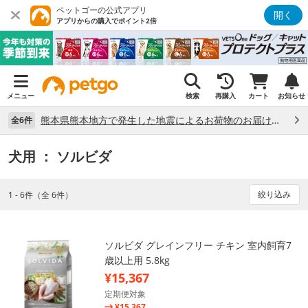
ペットゴーの公式アプリ
開く
アプリからの購入でポイント2倍
メニュー
検索
再購入
カート
お知らせ
熊本県熊本地方で発生した地震によるお荷物のお届け状況について （7/28）
全6件
犬用
： ソルビダ
絞り込み
1 - 6件（全 6件）
ソルビダ グレインフリー チキン 室内飼育7
歳以上用 5.8kg
¥15,367
定期便対象
¥15,367