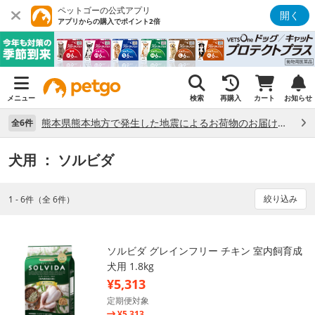
ペットゴーの公式アプリ
開く
アプリからの購入でポイント2倍
メニュー
検索
再購入
カート
お知らせ
熊本県熊本地方で発生した地震によるお荷物のお届け状況について （7/28）
全6件
犬用
： ソルビダ
絞り込み
1 - 6件（全 6件）
ソルビダ グレインフリー チキン 室内飼育成
犬用 1.8kg
¥5,313
定期便対象
¥5,313