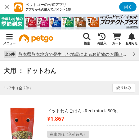
ペットゴーの公式アプリ
開く
アプリからの購入でポイント2倍
メニュー
検索
再購入
カート
お知らせ
熊本県熊本地方で発生した地震によるお荷物のお届け状況について （7/28）
全6件
犬用
： ドットわん
絞り込み
1 - 2件（全 2件）
ドットわんごはん -Red mind- 500g
¥1,867
在庫切れ（入荷待ち）