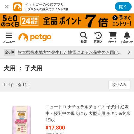
ペットゴーの公式アプリ
開く
アプリからの購入でポイント2倍
メニュー
検索
再購入
カート
お知らせ
熊本県熊本地方で発生した地震によるお荷物のお届け状況について （7/28）
全6件
犬用
： 子犬用
絞り込み
1 - 1件（全 1件）
ニュートロ ナチュラルチョイス 子犬用 妊娠
中・授乳中の母犬にも 大型犬用 チキン&玄米
15kg
¥17,800