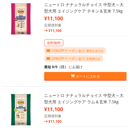
ニュートロ ナチュラルチョイス 中型犬～大
型犬用 エイジングケア チキン＆玄米 7.5kg
¥11,100
定期便対象
¥11,100
送料無料
10%OFFクーポンあり
通常注文のみ
20%OFFクーポンあり
定期便のみ
最短 8/9（日）
にお届け
カートに入れる
ニュートロ ナチュラルチョイス 中型犬～大
型犬用 エイジングケア ラム＆玄米 7.5kg
¥11,100
定期便対象
¥11,100