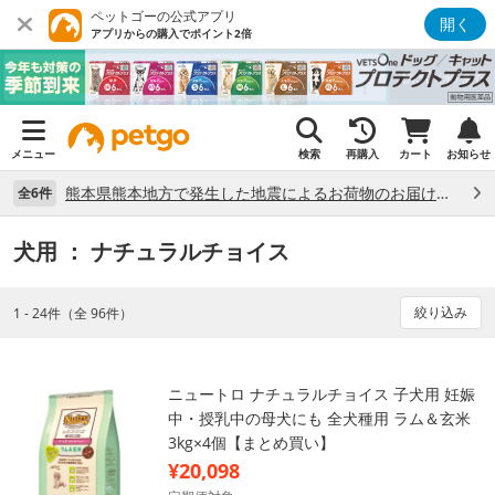
ペットゴーの公式アプリ
開く
アプリからの購入でポイント2倍
メニュー
検索
再購入
カート
お知らせ
熊本県熊本地方で発生した地震によるお荷物のお届け状況について （7/28）
全6件
犬用
： ナチュラルチョイス
絞り込み
1 - 24件（全 96件）
ニュートロ ナチュラルチョイス 子犬用 妊娠
中・授乳中の母犬にも 全犬種用 ラム＆玄米
3kg×4個【まとめ買い】
¥20,098