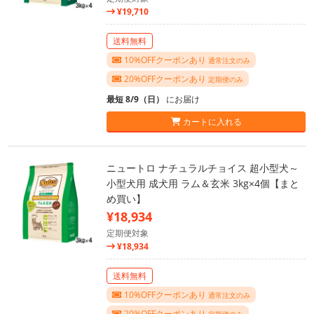
¥19,710
送料無料
10%OFFクーポンあり
通常注文のみ
20%OFFクーポンあり
定期便のみ
最短 8/9（日）
にお届け
カートに入れる
ニュートロ ナチュラルチョイス 超小型犬～
小型犬用 成犬用 ラム＆玄米 3kg×4個【まと
め買い】
¥18,934
定期便対象
¥18,934
送料無料
10%OFFクーポンあり
通常注文のみ
20%OFFクーポンあり