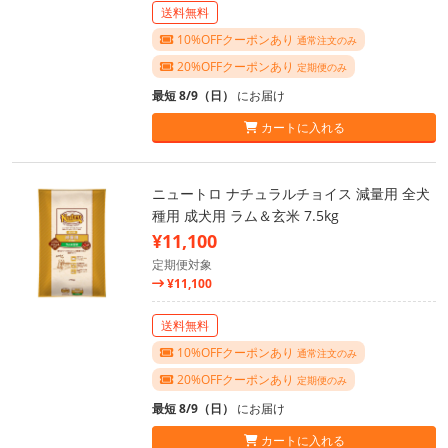
送料無料
10%OFFクーポンあり
通常注文のみ
20%OFFクーポンあり
定期便のみ
最短 8/9（日）
にお届け
カートに入れる
ニュートロ ナチュラルチョイス 減量用 全犬
種用 成犬用 ラム＆玄米 7.5kg
¥11,100
定期便対象
¥11,100
送料無料
10%OFFクーポンあり
通常注文のみ
20%OFFクーポンあり
定期便のみ
最短 8/9（日）
にお届け
カートに入れる