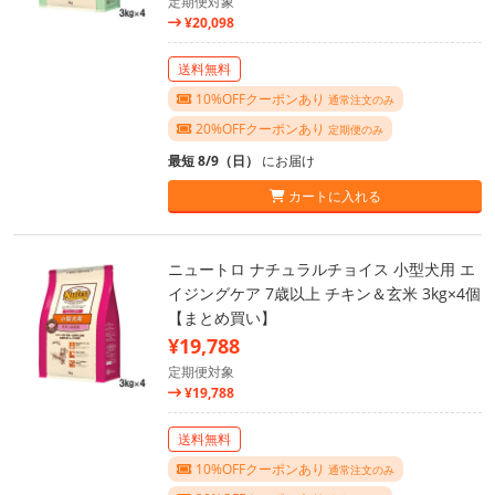
定期便対象
¥20,098
送料無料
10%OFFクーポンあり
通常注文のみ
20%OFFクーポンあり
定期便のみ
最短 8/9（日）
にお届け
カートに入れる
ニュートロ ナチュラルチョイス 小型犬用 エ
イジングケア 7歳以上 チキン＆玄米 3kg×4個
【まとめ買い】
¥19,788
定期便対象
¥19,788
送料無料
10%OFFクーポンあり
通常注文のみ