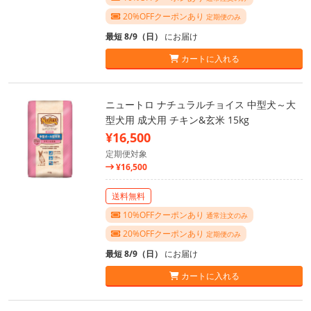
20%OFFクーポンあり
定期便のみ
最短 8/9（日）
にお届け
カートに入れる
ニュートロ ナチュラルチョイス 中型犬～大
型犬用 成犬用 チキン&玄米 15kg
¥16,500
定期便対象
¥16,500
送料無料
10%OFFクーポンあり
通常注文のみ
20%OFFクーポンあり
定期便のみ
最短 8/9（日）
にお届け
カートに入れる