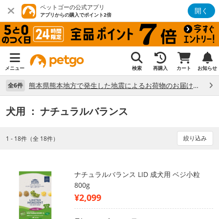
ペットゴーの公式アプリ
開く
アプリからの購入でポイント2倍
メニュー
検索
再購入
カート
お知らせ
熊本県熊本地方で発生した地震によるお荷物のお届け状況について （7/28）
全6件
犬用
： ナチュラルバランス
絞り込み
1 - 18件（全 18件）
ナチュラルバランス LID 成犬用 ベジ小粒
800g
¥2,099