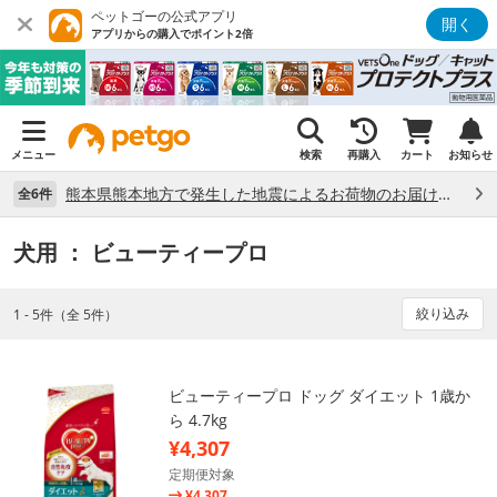
ペットゴーの公式アプリ
開く
アプリからの購入でポイント2倍
メニュー
検索
再購入
カート
お知らせ
熊本県熊本地方で発生した地震によるお荷物のお届け状況について （7/28）
全6件
犬用
： ビューティープロ
絞り込み
1 - 5件（全 5件）
ビューティープロ ドッグ ダイエット 1歳か
ら 4.7kg
¥4,307
定期便対象
¥4,307