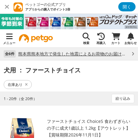
ペットゴーの公式アプリ
開く
アプリからの購入でポイント2倍
メニュー
検索
再購入
カート
お知らせ
熊本県熊本地方で発生した地震によるお荷物のお届け状況について （7/28）
全6件
犬用
： ファーストチョイス
在庫あり
絞り込み
1 - 20件（全 20件）
ファーストチョイス ChoiceS 食わずぎらい
の子に成犬1歳以上 1.2kg【アウトレット】
【賞味期限2026年11月1日】