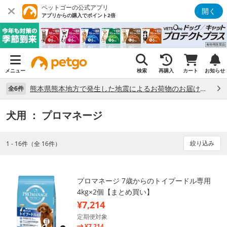
ペットゴーの公式アプリ
開く
アプリからの購入でポイント2倍
メニュー
検索
再購入
カート
お知らせ
熊本県熊本地方で発生した地震によるお荷物のお届け状況について （7/28）
全6件
犬用
： プロマネージ
絞り込み
1 - 16件（全 16件）
プロマネージ 7歳からのトイプードル専用
4kg×2個【まとめ買い】
¥7,214
定期便対象
¥7,214