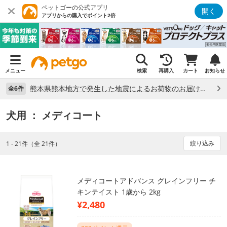
ペットゴーの公式アプリ
開く
アプリからの購入でポイント2倍
メニュー
検索
再購入
カート
お知らせ
熊本県熊本地方で発生した地震によるお荷物のお届け状況について （7/28）
全6件
犬用
： メディコート
絞り込み
1 - 21件（全 21件）
メディコートアドバンス グレインフリー チ
キンテイスト 1歳から 2kg
¥2,480