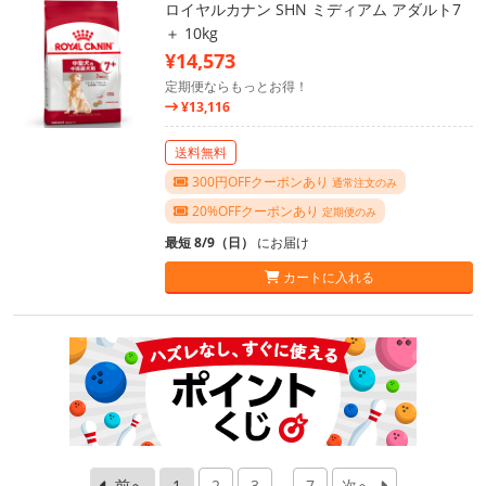
ロイヤルカナン SHN ミディアム アダルト7
＋ 10kg
¥14,573
定期便ならもっとお得！
¥13,116
送料無料
300円OFFクーポンあり
通常注文のみ
20%OFFクーポンあり
定期便のみ
最短 8/9（日）
にお届け
カートに入れる
前へ
1
2
3
…
7
次へ