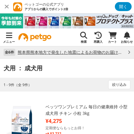
ペットゴーの公式アプリ
開く
アプリからの購入でポイント2倍
メニュー
検索
再購入
カート
お知らせ
熊本県熊本地方で発生した地震によるお荷物のお届け状況について （7/28）
全6件
犬用
： 成犬用
絞り込み
1 - 9件（全 9件）
ベッツワンプレミアム 毎日の健康維持 小型
成犬用 チキン 小粒 3kg
¥4,275
定期便ならもっとお得！
¥3,732