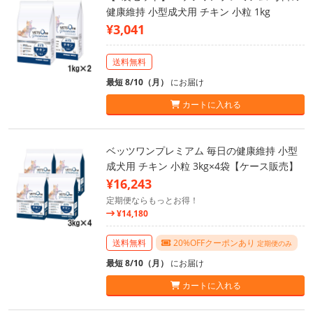
健康維持 小型成犬用 チキン 小粒 1kg
¥3,041
送料無料
最短 8/10（月）
にお届け
カートに入れる
ベッツワンプレミアム 毎日の健康維持 小型
成犬用 チキン 小粒 3kg×4袋【ケース販売】
¥16,243
定期便ならもっとお得！
¥14,180
送料無料
20%OFFクーポンあり
定期便のみ
最短 8/10（月）
にお届け
カートに入れる