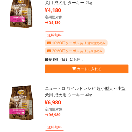
犬用 成犬用 ターキー 2kg
¥4,180
定期便対象
¥4,180
送料無料
10%OFFクーポンあり
通常注文のみ
20%OFFクーポンあり
定期便のみ
最短 8/9（日）
にお届け
カートに入れる
ニュートロ ワイルドレシピ 超小型犬～小型
犬用 成犬用 ターキー 4kg
¥6,980
定期便対象
¥6,980
送料無料