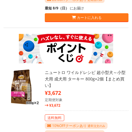
最短 8/9（日）
にお届け
カートに入れる
ニュートロ ワイルドレシピ 超小型犬～小型
犬用 成犬用 ターキー 800g×2個【まとめ買
い】
¥3,672
定期便対象
¥3,672
送料無料
10%OFFクーポンあり
通常注文のみ