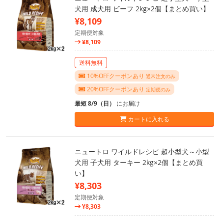
犬用 成犬用 ビーフ 2kg×2個【まとめ買い】
¥8,109
定期便対象
¥8,109
送料無料
10%OFFクーポンあり
通常注文のみ
20%OFFクーポンあり
定期便のみ
最短 8/9（日）
にお届け
カートに入れる
ニュートロ ワイルドレシピ 超小型犬～小型
犬用 子犬用 ターキー 2kg×2個【まとめ買
い】
¥8,303
定期便対象
¥8,303