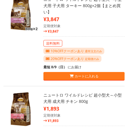
犬用 子犬用 ターキー 800g×2個【まとめ買
い】
¥3,847
定期便対象
¥3,847
送料無料
10%OFFクーポンあり
通常注文のみ
20%OFFクーポンあり
定期便のみ
最短 8/9（日）
にお届け
カートに入れる
ニュートロ ワイルドレシピ 超小型犬～小型
犬用 成犬用 チキン 800g
¥1,893
定期便対象
¥1,893