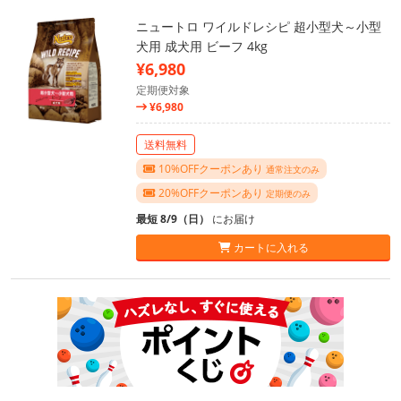
ニュートロ ワイルドレシピ 超小型犬～小型
犬用 成犬用 ビーフ 4kg
¥6,980
定期便対象
¥6,980
送料無料
10%OFFクーポンあり
通常注文のみ
20%OFFクーポンあり
定期便のみ
最短 8/9（日）
にお届け
カートに入れる