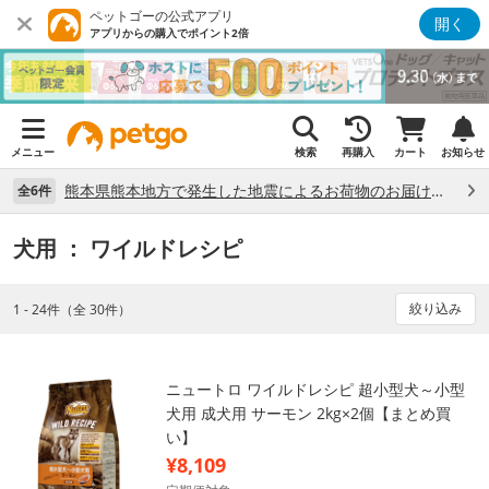
ペットゴーの公式アプリ
開く
アプリからの購入でポイント2倍
メニュー
検索
再購入
カート
お知らせ
熊本県熊本地方で発生した地震によるお荷物のお届け状況について （7/28）
全6件
犬用
： ワイルドレシピ
絞り込み
1 - 24件（全 30件）
ニュートロ ワイルドレシピ 超小型犬～小型
犬用 成犬用 サーモン 2kg×2個【まとめ買
い】
¥8,109