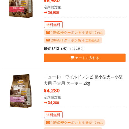
¥6,980
定期便対象
¥6,980
送料無料
10%OFFクーポンあり
通常注文のみ
20%OFFクーポンあり
定期便のみ
最短 8/12（水）
にお届け
カートに入れる
ニュートロ ワイルドレシピ 超小型犬～小型
犬用 子犬用 ターキー 2kg
¥4,280
定期便対象
¥4,280
送料無料
10%OFFクーポンあり
通常注文のみ