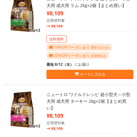
犬用 成犬用 ラム 2kg×2個【まとめ買い】
¥8,109
定期便対象
¥8,109
送料無料
10%OFFクーポンあり
通常注文のみ
20%OFFクーポンあり
定期便のみ
最短 8/12（水）
にお届け
カートに入れる
ニュートロ ワイルドレシピ 超小型犬～小型
犬用 成犬用 ターキー 2kg×2個【まとめ買
い】
¥8,109
定期便対象
¥8,109