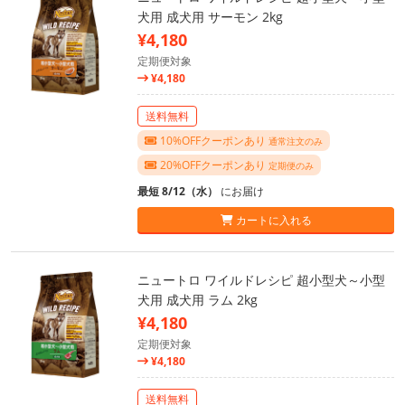
犬用 成犬用 サーモン 2kg
¥4,180
定期便対象
¥4,180
送料無料
10%OFFクーポンあり
通常注文のみ
20%OFFクーポンあり
定期便のみ
最短 8/12（水）
にお届け
カートに入れる
ニュートロ ワイルドレシピ 超小型犬～小型
犬用 成犬用 ラム 2kg
¥4,180
定期便対象
¥4,180
送料無料