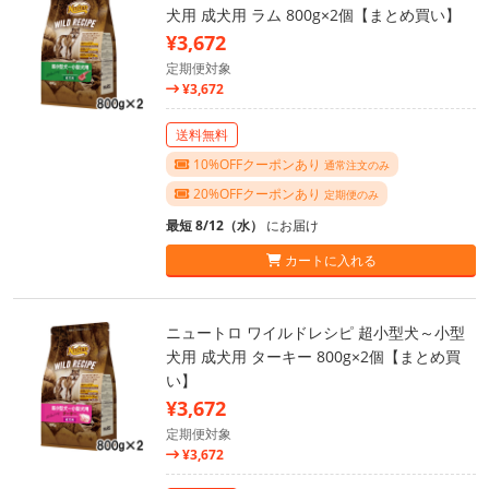
犬用 成犬用 ラム 800g×2個【まとめ買い】
¥3,672
定期便対象
¥3,672
送料無料
10%OFFクーポンあり
通常注文のみ
20%OFFクーポンあり
定期便のみ
最短 8/12（水）
にお届け
カートに入れる
ニュートロ ワイルドレシピ 超小型犬～小型
犬用 成犬用 ターキー 800g×2個【まとめ買
い】
¥3,672
定期便対象
¥3,672