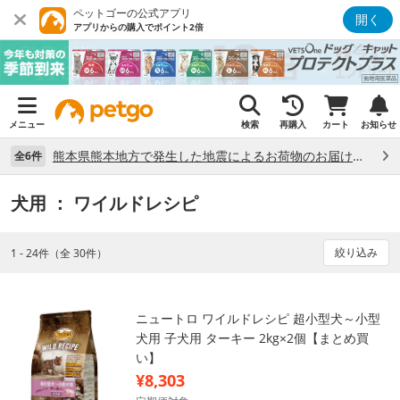
ペットゴーの公式アプリ
開く
アプリからの購入でポイント2倍
メニュー
検索
再購入
カート
お知らせ
熊本県熊本地方で発生した地震によるお荷物のお届け状況について （7/28）
全6件
犬用
： ワイルドレシピ
絞り込み
1 - 24件（全 30件）
ニュートロ ワイルドレシピ 超小型犬～小型
犬用 子犬用 ターキー 2kg×2個【まとめ買
い】
¥8,303