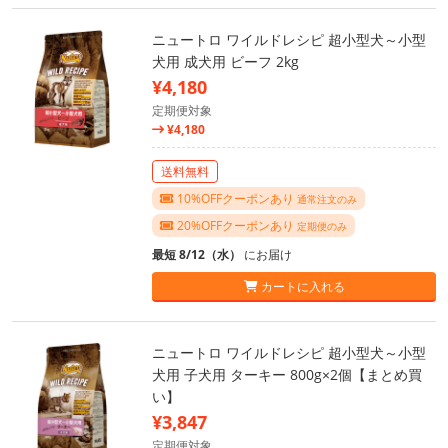
ニュートロ ワイルドレシピ 超小型犬～小型
犬用 成犬用 ビーフ 2kg
¥4,180
定期便対象
¥4,180
送料無料
10%OFFクーポンあり
通常注文のみ
20%OFFクーポンあり
定期便のみ
最短 8/12（水）
にお届け
カートに入れる
ニュートロ ワイルドレシピ 超小型犬～小型
犬用 子犬用 ターキー 800g×2個【まとめ買
い】
¥3,847
定期便対象