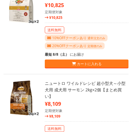
¥10,825
定期便対象
¥10,825
送料無料
10%OFFクーポンあり
通常注文のみ
20%OFFクーポンあり
定期便のみ
最短 8/8（土）
にお届け
カートに入れる
ニュートロ ワイルドレシピ 超小型犬～小型
犬用 成犬用 サーモン 2kg×2個【まとめ買
い】
¥8,109
定期便対象
¥8,109
送料無料