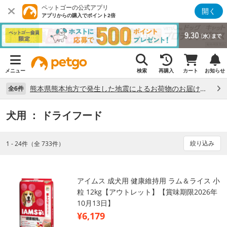
ペットゴーの公式アプリ
開く
アプリからの購入でポイント2倍
メニュー
検索
再購入
カート
お知らせ
熊本県熊本地方で発生した地震によるお荷物のお届け状況について （7/28）
全6件
犬用
： ドライフード
絞り込み
1 - 24件（全 733件）
アイムス 成犬用 健康維持用 ラム＆ライス 小
粒 12kg【アウトレット】【賞味期限2026年
10月13日】
¥6,179