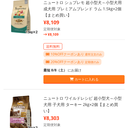
ニュートロ シュプレモ 超小型犬～小型犬用
成犬用 プレミアムブレンド ラム 1.5kg×2個
【まとめ買い】
¥8,109
定期便対象
¥8,109
送料無料
10%OFFクーポンあり
通常注文のみ
20%OFFクーポンあり
定期便のみ
最短 8/8（土）
にお届け
カートに入れる
ニュートロ ワイルドレシピ 超小型犬～小型
犬用 子犬用 ターキー 2kg×2個【まとめ買
い】
¥8,303
定期便対象