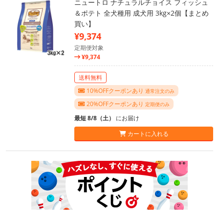
ニュートロ ナチュラルチョイス フィッシュ
＆ポテト 全犬種用 成犬用 3kg×2個【まとめ
買い】
¥9,374
定期便対象
¥9,374
送料無料
10%OFFクーポンあり
通常注文のみ
20%OFFクーポンあり
定期便のみ
最短 8/8（土）
にお届け
カートに入れる