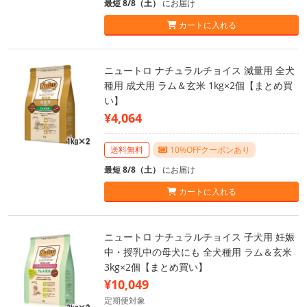
最短 8/8（土）
にお届け
カートに入れる
ニュートロ ナチュラルチョイス 減量用 全犬
種用 成犬用 ラム＆玄米 1kg×2個【まとめ買
い】
¥4,064
送料無料
10%OFFクーポンあり
最短 8/8（土）
にお届け
カートに入れる
ニュートロ ナチュラルチョイス 子犬用 妊娠
中・授乳中の母犬にも 全犬種用 ラム＆玄米
3kg×2個【まとめ買い】
¥10,049
定期便対象