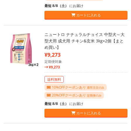
最短 8/8（土）
にお届け
カートに入れる
ニュートロ ナチュラルチョイス 中型犬～大
型犬用 成犬用 チキン&玄米 3kg×2個【まと
め買い】
¥9,273
定期便対象
¥9,273
送料無料
10%OFFクーポンあり
通常注文のみ
20%OFFクーポンあり
定期便のみ
最短 8/8（土）
にお届け
カートに入れる