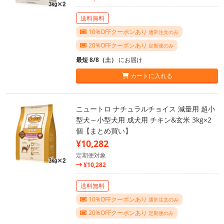
送料無料
10%OFFクーポンあり
通常注文のみ
20%OFFクーポンあり
定期便のみ
最短 8/8（土）
にお届け
カートに入れる
ニュートロ ナチュラルチョイス 減量用 超小
型犬～小型犬用 成犬用 チキン&玄米 3kg×2
個【まとめ買い】
¥10,282
定期便対象
¥10,282
送料無料
10%OFFクーポンあり
通常注文のみ
20%OFFクーポンあり
定期便のみ