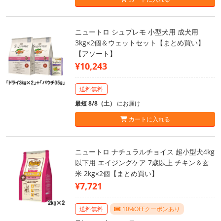
ニュートロ シュプレモ 小型犬用 成犬用
3kg×2個＆ウェットセット【まとめ買い】
【アソート】
¥10,243
送料無料
最短 8/8（土）
にお届け
カートに入れる
ニュートロ ナチュラルチョイス 超小型犬4kg
以下用 エイジングケア 7歳以上 チキン＆玄
米 2kg×2個【まとめ買い】
¥7,721
送料無料
10%OFFクーポンあり