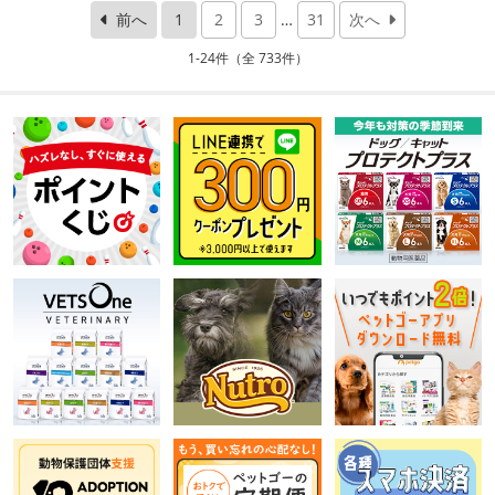
前へ
1
2
3
…
31
次へ
1-24件（全 733件）