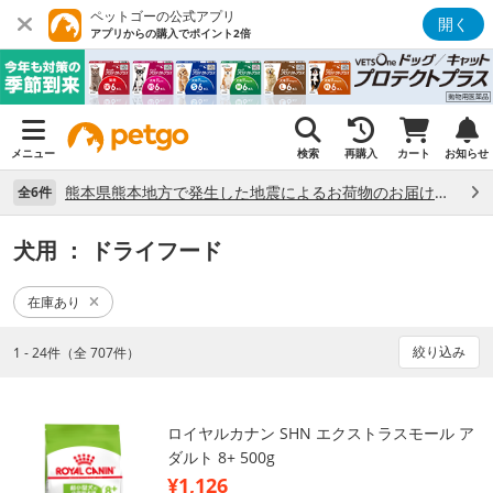
ペットゴーの公式アプリ
開く
アプリからの購入でポイント2倍
メニュー
検索
再購入
カート
お知らせ
熊本県熊本地方で発生した地震によるお荷物のお届け状況について （7/28）
全6件
犬用
： ドライフード
在庫あり
絞り込み
1 - 24件（全 707件）
ロイヤルカナン SHN エクストラスモール ア
ダルト 8+ 500g
¥1,126