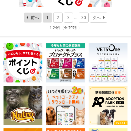
前へ
1
2
3
…
30
次へ
1-24件（全 707件）