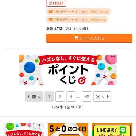
送料無料
10%OFFクーポンあり
通常注文のみ
20%OFFクーポンあり
定期便のみ
最短 8/12（水）
にお届け
カートに入れる
前へ
1
2
3
…
38
次へ
1-24件（全 907件）