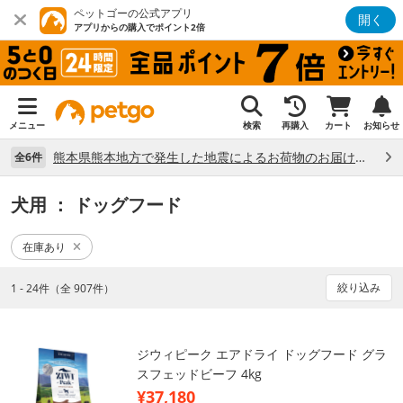
ペットゴーの公式アプリ
開く
アプリからの購入でポイント2倍
メニュー
検索
再購入
カート
お知らせ
熊本県熊本地方で発生した地震によるお荷物のお届け状況について （7/28）
全6件
犬用
： ドッグフード
在庫あり
絞り込み
1 - 24件（全 907件）
ジウィピーク エアドライ ドッグフード グラ
スフェッドビーフ 4kg
¥37,180