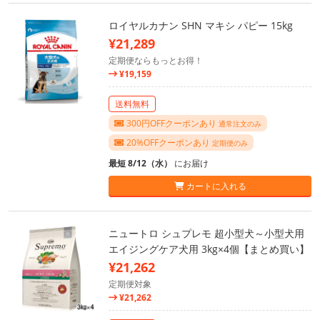
ロイヤルカナン SHN マキシ パピー 15kg
¥21,289
定期便ならもっとお得！
¥19,159
送料無料
300円OFFクーポンあり
通常注文のみ
20%OFFクーポンあり
定期便のみ
最短 8/12（水）
にお届け
カートに入れる
ニュートロ シュプレモ 超小型犬～小型犬用
エイジングケア犬用 3kg×4個【まとめ買い】
¥21,262
定期便対象
¥21,262