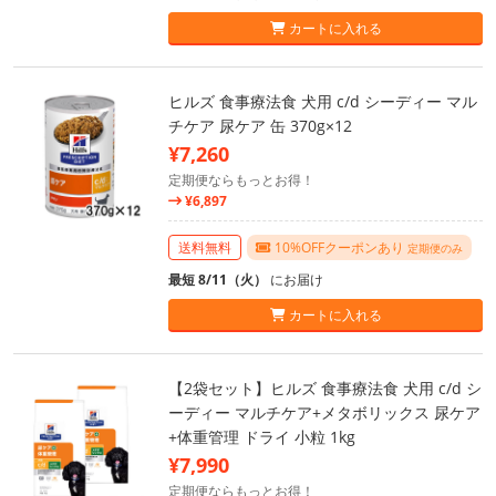
カートに入れる
ヒルズ 食事療法食 犬用 c/d シーディー マル
チケア 尿ケア 缶 370g×12
¥7,260
定期便ならもっとお得！
¥6,897
送料無料
10%OFFクーポンあり
定期便のみ
最短 8/11（火）
にお届け
カートに入れる
【2袋セット】ヒルズ 食事療法食 犬用 c/d シ
ーディー マルチケア+メタボリックス 尿ケア
+体重管理 ドライ 小粒 1kg
¥7,990
定期便ならもっとお得！