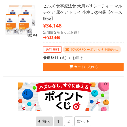
ヒルズ 食事療法食 犬用 c/d シーディー マル
チケア 尿ケア ドライ 小粒 3kg×4袋【ケース
販売】
¥34,148
定期便ならもっとお得！
¥32,440
送料無料
10%OFFクーポンあり
定期便のみ
最短 8/11（火）
にお届け
カートに入れる
前へ
1
2
次へ