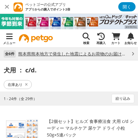
ペットゴーの公式アプリ
開く
アプリからの購入でポイント2倍
メニュー
検索
再購入
カート
お知らせ
熊本県熊本地方で発生した地震によるお荷物のお届け状況について （7/28）
全6件
犬用
： c/d.
在庫あり
絞り込み
1 - 24件（全 29件）
【2個セット】ヒルズ 食事療法食 犬用 c/d シ
ーディー マルチケア 尿ケア ドライ 小粒
50g×5連パック