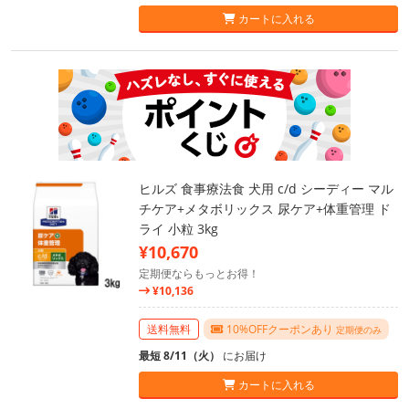
カートに入れる
ヒルズ 食事療法食 犬用 c/d シーディー マル
チケア+メタボリックス 尿ケア+体重管理 ド
ライ 小粒 3kg
¥10,670
定期便ならもっとお得！
¥10,136
送料無料
10%OFFクーポンあり
定期便のみ
最短 8/11（火）
にお届け
カートに入れる