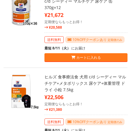
c/d シーディー マルチケア 尿ケア 缶
370g×12
¥21,672
定期便ならもっとお得！
¥20,588
送料無料
10%OFFクーポンあり
定期便のみ
最短 8/11（火）
にお届け
カートに入れる
ヒルズ 食事療法食 犬用 c/d シーディー マル
チケア+メタボリックス 尿ケア+体重管理 ド
ライ 小粒 7.5kg
¥22,506
定期便ならもっとお得！
¥21,380
送料無料
10%OFFクーポンあり
定期便のみ
最短 8/11（火）
にお届け