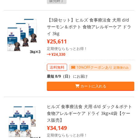
販売終了
【3袋セット】ヒルズ 食事療法食 犬用 d/d
サーモン＆ポテト 食物アレルギーケア ドラ
イ 3kg
¥25,611
定期便ならもっとお得！
¥24,330
送料無料
10%OFFクーポンあり
定期便のみ
最短 8/9（日）
にお届け
カートに入れる
ヒルズ 食事療法食 犬用 d/d ダック＆ポテト
食物アレルギーケア ドライ 3kg×4袋【ケー
ス販売】
¥34,149
定期便ならもっとお得！