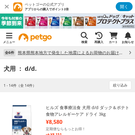
ペットゴーの公式アプリ
開く
アプリからの購入でポイント2倍
メニュー
検索
再購入
カート
お知らせ
熊本県熊本地方で発生した地震によるお荷物のお届け状況について （7/28）
全6件
犬用
： d/d.
絞り込み
1 - 14件（全 14件）
ヒルズ 食事療法食 犬用 d/d ダック＆ポテト
食物アレルギーケア ドライ 3kg
¥8,580
定期便ならもっとお得！
¥8,151