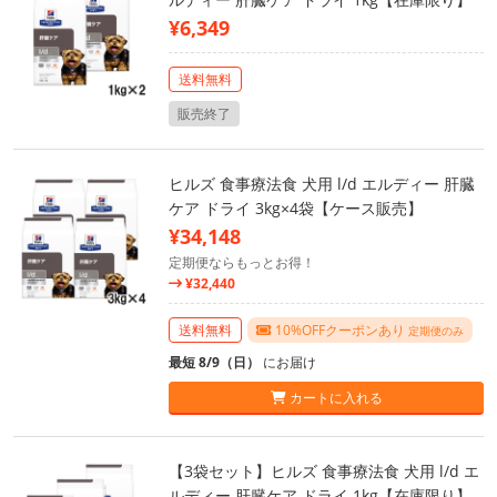
¥6,349
送料無料
販売終了
ヒルズ 食事療法食 犬用 l/d エルディー 肝臓
ケア ドライ 3kg×4袋【ケース販売】
¥34,148
定期便ならもっとお得！
¥32,440
送料無料
10%OFFクーポンあり
定期便のみ
最短 8/9（日）
にお届け
カートに入れる
【3袋セット】ヒルズ 食事療法食 犬用 l/d エ
ルディー 肝臓ケア ドライ 1kg【在庫限り】