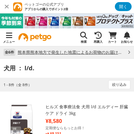
ペットゴーの公式アプリ
開く
アプリからの購入でポイント2倍
メニュー
検索
再購入
カート
お知らせ
熊本県熊本地方で発生した地震によるお荷物のお届け状況について （7/28）
全6件
犬用
： l/d.
絞り込み
1 - 8件（全 8件）
ヒルズ 食事療法食 犬用 l/d エルディー 肝臓
ケア ドライ 3kg
¥8,580
定期便ならもっとお得！
¥8,151