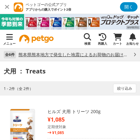
ペットゴーの公式アプリ
開く
アプリからの購入でポイント2倍
メニュー
検索
再購入
カート
お知らせ
熊本県熊本地方で発生した地震によるお荷物のお届け状況について （7/28）
全6件
犬用
： Treats
絞り込み
1 - 2件（全 2件）
ヒルズ 犬用 トリーツ 200g
¥1,085
定期便対象
¥1,085