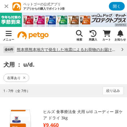
ペットゴーの公式アプリ
開く
アプリからの購入でポイント2倍
メニュー
検索
再購入
カート
お知らせ
熊本県熊本地方で発生した地震によるお荷物のお届け状況について （7/28）
全6件
犬用
： u/d.
在庫あり
絞り込み
1 - 7件（全 7件）
ヒルズ 食事療法食 犬用 u/d ユーディー 尿ケ
ア ドライ 3kg
¥9,460