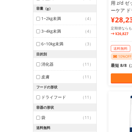
用 z/d
容量（g）
ーケア ドラ
¥28,2
1~2kg未満
（4）
定期便ならも
3~4kg未満
（4）
¥26,827
6~10kg未満
（3）
送料無料
目的別
10%O
消化器
（11）
最短 8/8
皮膚
（11）
フードの形状
ドライフード
（11）
容器の形状
袋
（11）
送料無料