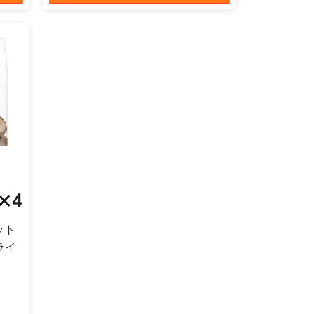
ット
ライ