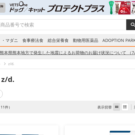
ミ・マダニ
食事療法食
総合栄養食
動物用医薬品
ADOPTION PARK
熊本県熊本地方で発生した地震によるお荷物のお届け状況について （7/
ト
z/d.
z/d.
表示切替
全 11件）