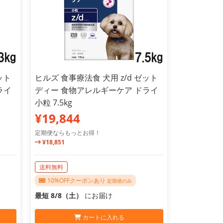
ット
ヒルズ 食事療法食 犬用 z/d ゼット
ライ
ディー 食物アレルギーケア ドライ
小粒 7.5kg
¥19,844
定期便ならもっとお得！
¥18,851
送料無料
10%OFFクーポンあり
定期便のみ
最短 8/8（土）
にお届け
カートに入れる