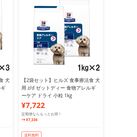
食 犬
【2袋セット】ヒルズ 食事療法食 犬
ルギ
用 z/d ゼットディー 食物アレルギ
ーケア ドライ 小粒 1kg
¥7,722
定期便ならもっとお得！
¥7,336
送料無料