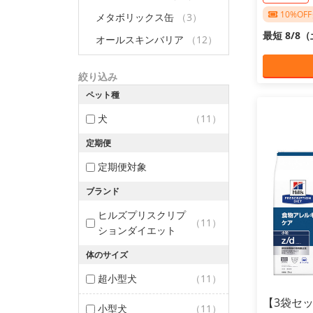
10%O
メタボリックス缶
（3）
最短 8/8
オールスキンバリア
（12）
絞り込み
ペット種
犬
（11）
定期便
定期便対象
ブランド
ヒルズプリスクリプ
（11）
ションダイエット
体のサイズ
超小型犬
（11）
【3袋セッ
小型犬
（11）