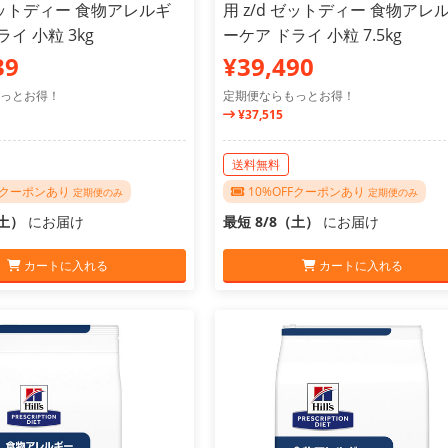
 ゼットディー 食物アレルギ
用 z/d ゼットディー 食物アレ
イ 小粒 3kg
ーケア ドライ 小粒 7.5kg
39
¥39,490
っとお得！
定期便ならもっとお得！
¥37,515
送料無料
FFクーポンあり
10%OFFクーポンあり
定期便のみ
定期便のみ
（土）
にお届け
最短 8/8（土）
にお届け
カートに入れる
カートに入れる