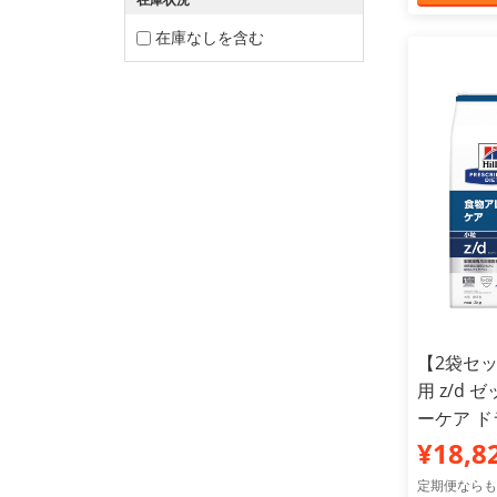
在庫なしを含む
【2袋セッ
用 z/d
ーケア ドラ
¥18,8
定期便ならも