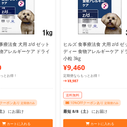
事療法食 犬用 z/d ゼット
ヒルズ 食事療法食 犬用 z/d ゼ
食物アレルギーケア ドライ
ディー 食物アレルギーケア ド
小粒 3kg
0
¥9,460
っとお得！
定期便ならもっとお得！
¥8,987
送料無料
FFクーポンあり
10%OFFクーポンあり
定期便のみ
定期便のみ
（土）
にお届け
最短 8/8（土）
にお届け
カートに入れる
カートに入れる