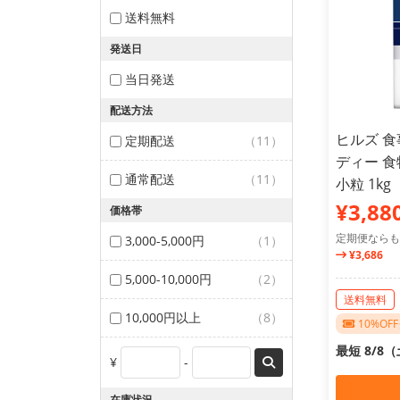
送料無料
発送日
当日発送
配送方法
ヒルズ 食
定期配送
（11）
ディー 
通常配送
（11）
小粒 1kg
¥3,88
価格帯
定期便ならも
3,000-5,000円
（1）
¥3,686
5,000-10,000円
（2）
送料無料
10,000円以上
（8）
10%O
最短 8/8
¥
-
在庫状況