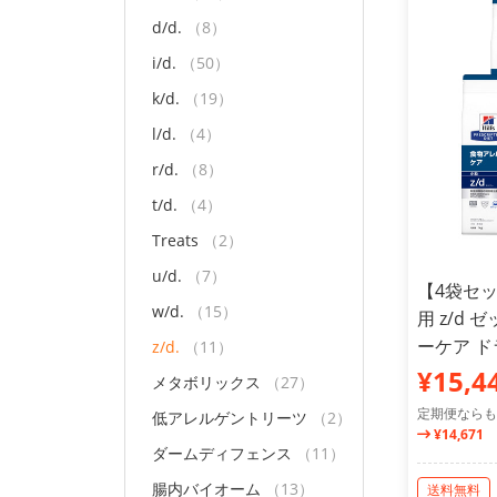
d/d.
（8）
i/d.
（50）
k/d.
（19）
l/d.
（4）
r/d.
（8）
t/d.
（4）
Treats
（2）
u/d.
（7）
【4袋セッ
w/d.
（15）
用 z/d
ーケア ドラ
z/d.
（11）
¥15,4
メタボリックス
（27）
定期便ならも
低アレルゲントリーツ
（2）
¥14,671
ダームディフェンス
（11）
腸内バイオーム
（13）
送料無料