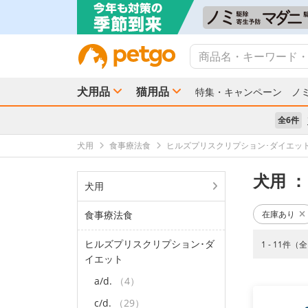
犬用品
猫用品
特集・キャンペーン
ノ
全6件
犬用
食事療法食
ヒルズプリスクリプション･ダイエッ
犬用
： 
犬用
食事療法食
在庫あり
ヒルズプリスクリプション･ダ
1 - 11件（
イエット
a/d.
（4）
c/d.
（29）