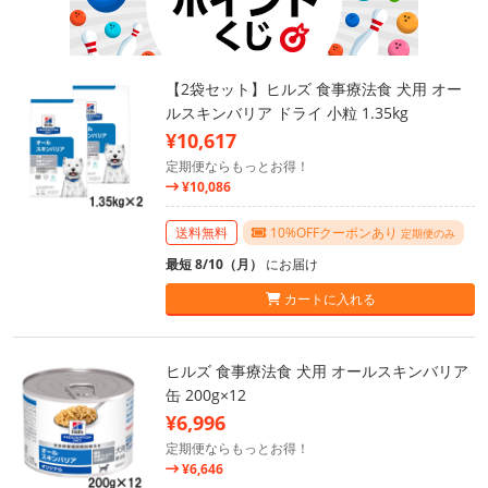
【2袋セット】ヒルズ 食事療法食 犬用 オー
ルスキンバリア ドライ 小粒 1.35kg
¥10,617
定期便ならもっとお得！
¥10,086
送料無料
10%OFFクーポンあり
定期便のみ
最短 8/10（月）
にお届け
カートに入れる
ヒルズ 食事療法食 犬用 オールスキンバリア
缶 200g×12
¥6,996
定期便ならもっとお得！
¥6,646