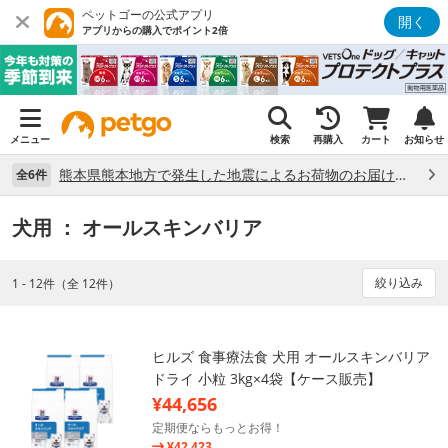
ペットゴーの公式アプリ
開く
アプリからの購入でポイント2倍
メニュー
検索
再購入
カート
お知らせ
熊本県熊本地方で発生した地震によるお荷物のお届け状況について （7/28）
全6件
犬用
： オールスキンバリア
絞り込み
1 - 12件（全 12件）
ヒルズ 食事療法食 犬用 オールスキンバリア
ドライ 小粒 3kg×4袋【ケース販売】
¥44,656
定期便ならもっとお得！
¥42,423