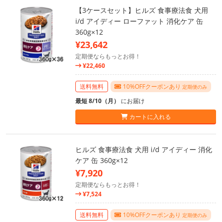
【3ケースセット】ヒルズ 食事療法食 犬用
i/d アイディー ローファット 消化ケア 缶
360g×12
¥23,642
定期便ならもっとお得！
¥22,460
送料無料
10%OFFクーポンあり
定期便のみ
最短 8/10（月）
にお届け
カートに入れる
ヒルズ 食事療法食 犬用 i/d アイディー 消化
ケア 缶 360g×12
¥7,920
定期便ならもっとお得！
¥7,524
送料無料
10%OFFクーポンあり
定期便のみ