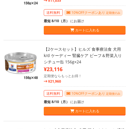
¥11,035
送料無料
10%OFFクーポンあり
定期便のみ
最短 8/10（月）
にお届け
カートに入れる
【2ケースセット】ヒルズ 食事療法食 犬用
k/d ケーディー 腎臓ケア ビーフ＆野菜入り
シチュー缶 156g×24
¥23,116
定期便ならもっとお得！
¥21,960
送料無料
10%OFFクーポンあり
定期便のみ
最短 8/10（月）
にお届け
カートに入れる