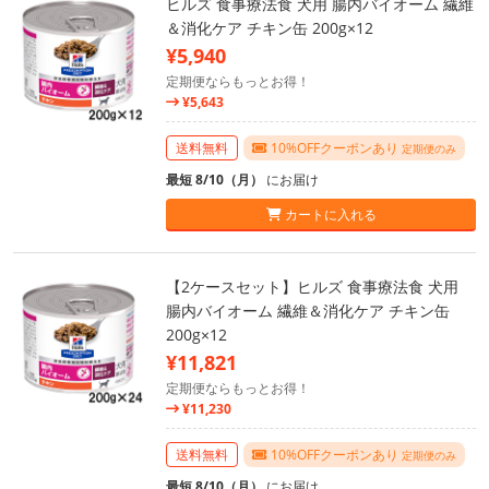
ヒルズ 食事療法食 犬用 腸内バイオーム 繊維
＆消化ケア チキン缶 200g×12
¥5,940
定期便ならもっとお得！
¥5,643
送料無料
10%OFFクーポンあり
定期便のみ
最短 8/10（月）
にお届け
カートに入れる
【2ケースセット】ヒルズ 食事療法食 犬用
腸内バイオーム 繊維＆消化ケア チキン缶
200g×12
¥11,821
定期便ならもっとお得！
¥11,230
送料無料
10%OFFクーポンあり
定期便のみ
最短 8/10（月）
にお届け