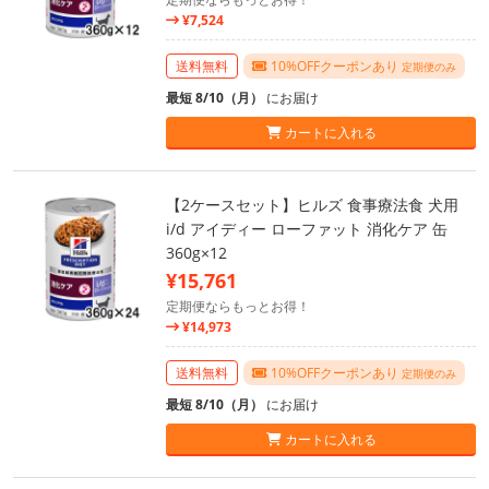
¥7,524
送料無料
10%OFFクーポンあり
定期便のみ
最短 8/10（月）
にお届け
カートに入れる
【2ケースセット】ヒルズ 食事療法食 犬用
i/d アイディー ローファット 消化ケア 缶
360g×12
¥15,761
定期便ならもっとお得！
¥14,973
送料無料
10%OFFクーポンあり
定期便のみ
最短 8/10（月）
にお届け
カートに入れる