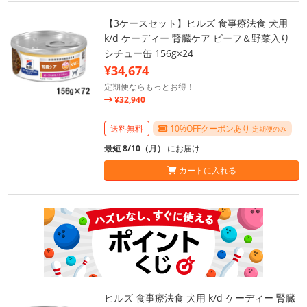
【3ケースセット】ヒルズ 食事療法食 犬用
k/d ケーディー 腎臓ケア ビーフ＆野菜入り
シチュー缶 156g×24
¥34,674
定期便ならもっとお得！
¥32,940
送料無料
10%OFFクーポンあり
定期便のみ
最短 8/10（月）
にお届け
カートに入れる
ヒルズ 食事療法食 犬用 k/d ケーディー 腎臓