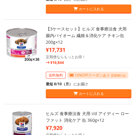
カートに入れる
【3ケースセット】ヒルズ 食事療法食 犬用
腸内バイオーム 繊維＆消化ケア チキン缶
200g×12
¥17,731
定期便ならもっとお得！
¥16,844
送料無料
10%OFFクーポンあり
定期便のみ
最短 8/10（月）
にお届け
カートに入れる
ヒルズ 食事療法食 犬用 i/d アイディー ロー
ファット 消化ケア 缶 360g×12
¥7,920
定期便ならもっとお得！