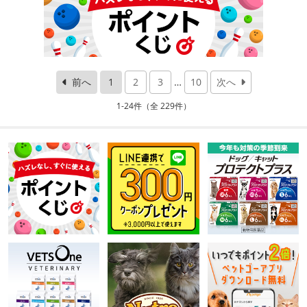
前へ
1
2
3
…
10
次へ
1-24件（全 229件）