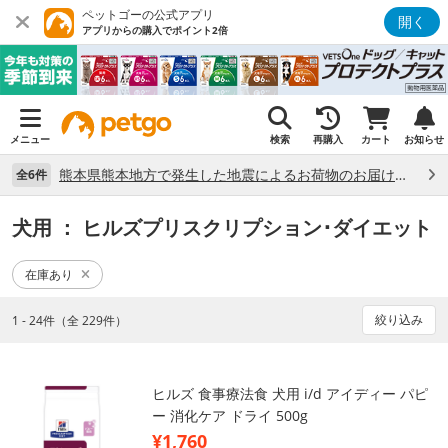
ペットゴーの公式アプリ
開く
アプリからの購入でポイント2倍
メニュー
検索
再購入
カート
お知らせ
熊本県熊本地方で発生した地震によるお荷物のお届け状況について （7/28）
全6件
犬用
： ヒルズプリスクリプション･ダイエット
在庫あり
絞り込み
1 - 24件（全 229件）
ヒルズ 食事療法食 犬用 i/d アイディー パピ
ー 消化ケア ドライ 500g
¥1,760