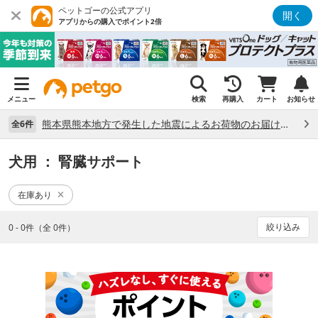
ペットゴーの公式アプリ
開く
アプリからの購入でポイント2倍
メニュー
検索
再購入
カート
お知らせ
熊本県熊本地方で発生した地震によるお荷物のお届け状況について （7/28）
全6件
犬用
： 腎臓サポート
在庫あり
絞り込み
0 - 0件（全 0件）