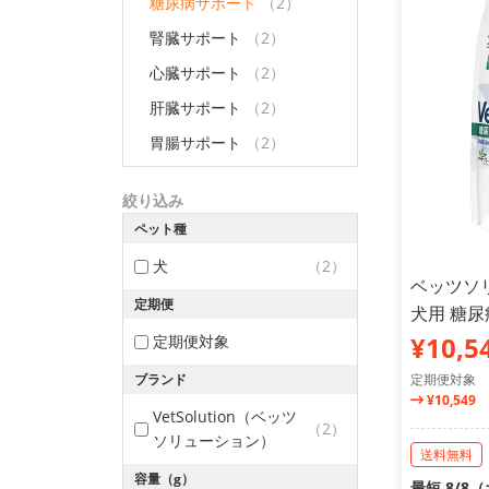
糖尿病サポート
（2）
腎臓サポート
（2）
心臓サポート
（2）
肝臓サポート
（2）
胃腸サポート
（2）
絞り込み
ペット種
犬
（2）
ベッツソ
定期便
犬用 糖尿
¥10,5
定期便対象
ブランド
定期便対象
¥10,549
VetSolution（ベッツ
（2）
ソリューション）
送料無料
容量（g）
最短 8/8