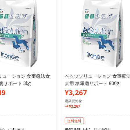
リューション 食事療法食
ベッツソリューション 食事療
病サポート 3kg
犬用 糖尿病サポート 800g
49
¥3,267
定期便対象
¥3,267
送料無料
（土）
にお届け
最短 8/8（土）
にお届け