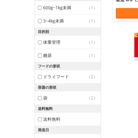
600g~1kg未満
（1）
3~4kg未満
（1）
目的別
体重管理
（1）
糖尿
（1）
フードの形状
ドライフード
（2）
容器の形状
袋
（2）
送料無料
送料無料
発送日