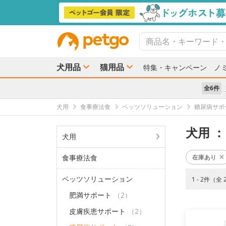
犬用品
猫用品
特集・キャンペーン
ノ
全6件
犬用
食事療法食
ベッツソリューション
糖尿病サポ
犬用
：
犬用
食事療法食
在庫あり
ベッツソリューション
1 - 2件（全
肥満サポート
（2）
皮膚疾患サポート
（2）