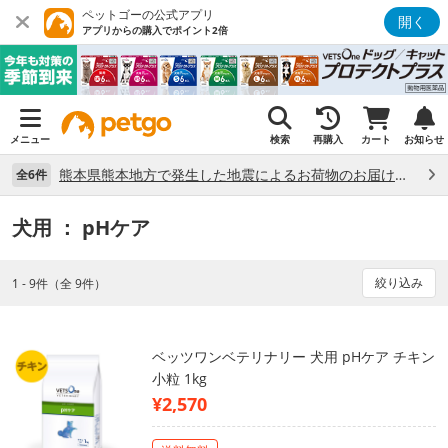
ペットゴーの公式アプリ
開く
アプリからの購入でポイント2倍
メニュー
検索
再購入
カート
お知らせ
熊本県熊本地方で発生した地震によるお荷物のお届け状況について （7/28）
全6件
犬用
： pHケア
絞り込み
1 - 9件（全 9件）
ベッツワンベテリナリー 犬用 pHケア チキン
小粒 1kg
¥2,570