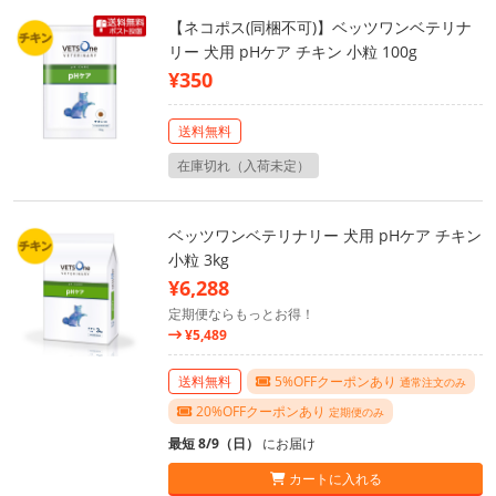
【ネコポス(同梱不可)】ベッツワンベテリナ
リー 犬用 pHケア チキン 小粒 100g
¥350
送料無料
在庫切れ（入荷未定）
ベッツワンベテリナリー 犬用 pHケア チキン
小粒 3kg
¥6,288
定期便ならもっとお得！
¥5,489
送料無料
5%OFFクーポンあり
通常注文のみ
20%OFFクーポンあり
定期便のみ
最短 8/9（日）
にお届け
カートに入れる