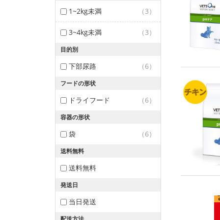
1~2kg未満
（3）
3~4kg未満
（3）
目的別
下部尿路
（6）
フードの形状
ドライフード
（6）
容器の形状
袋
（6）
送料無料
送料無料
発送日
当日発送
配送方法