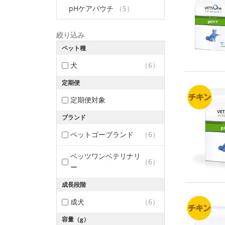
pHケアパウチ
（5）
絞り込み
ペット種
犬
（6）
定期便
定期便対象
ブランド
ペットゴーブランド
（6）
ベッツワンベテリナリ
（6）
ー
成長段階
成犬
（6）
容量（g）