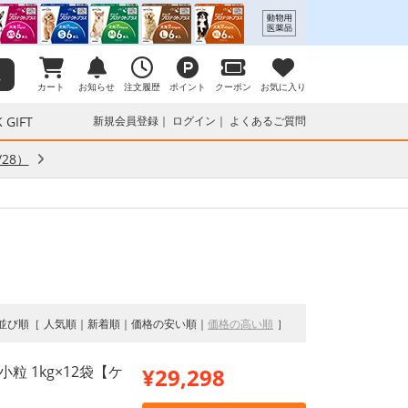
カート
お知らせ
注文履歴
ポイント
クーポン
お気に入り
 GIFT
新規会員登録
ログイン
よくあるご質問
28）
並び順
人気順
新着順
価格の安い順
価格の高い順
粒 1kg×12袋【ケ
¥29,298