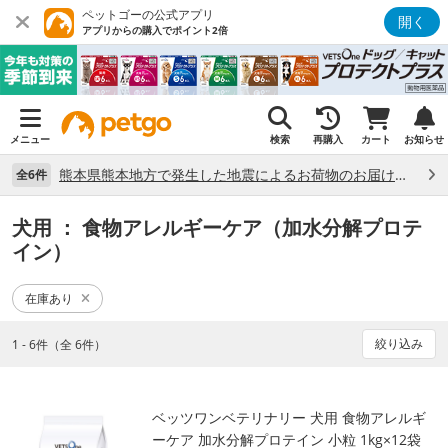
ペットゴーの公式アプリ
開く
アプリからの購入でポイント2倍
メニュー
検索
再購入
カート
お知らせ
熊本県熊本地方で発生した地震によるお荷物のお届け状況について （7/28）
全6件
犬用
： 食物アレルギーケア（加水分解プロテ
イン）
在庫あり
絞り込み
1 - 6件（全 6件）
ベッツワンベテリナリー 犬用 食物アレルギ
ーケア 加水分解プロテイン 小粒 1kg×12袋