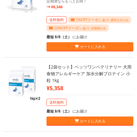
定期便ならもっとお得！
¥6,346
送料無料
5%OFFクーポンあり
通常注文のみ
20%OFFクーポンあり
定期便のみ
最短 8/8（土）
にお届け
カートに入れる
【2袋セット】ベッツワンベテリナリー 犬用
食物アレルギーケア 加水分解プロテイン 小
粒 1kg
¥5,358
送料無料
最短 8/8（土）
にお届け
カートに入れる