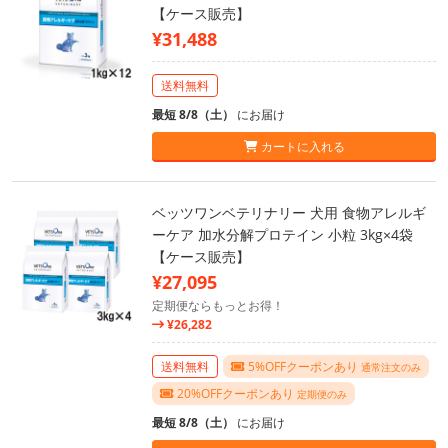
【ケース販売】
¥31,488
送料無料
最短 8/8（土）
にお届け
カートに入れる
ベッツワンベテリナリー 犬用 食物アレルギ
ーケア 加水分解プロテイン 小粒 3kg×4袋
【ケース販売】
¥27,095
定期便ならもっとお得！
¥26,282
送料無料
5%OFFクーポンあり
通常注文のみ
20%OFFクーポンあり
定期便のみ
最短 8/8（土）
にお届け