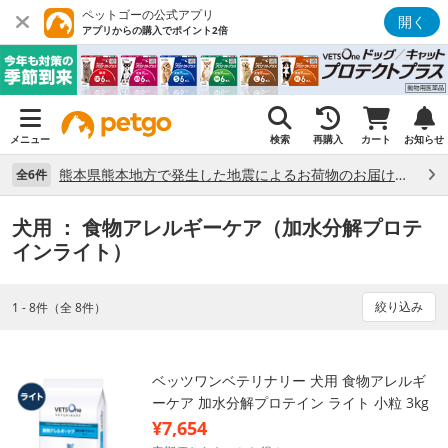
ペットゴーの公式アプリ
開く
アプリからの購入でポイント2倍
メニュー
検索
再購入
カート
お知らせ
熊本県熊本地方で発生した地震によるお荷物のお届け状況について （7/28）
全6件
犬用
： 食物アレルギーケア（加水分解プロテ
インライト）
絞り込み
1 - 8件（全 8件）
ベッツワンベテリナリー 犬用 食物アレルギ
ーケア 加水分解プロテイン ライト 小粒 3kg
¥7,654