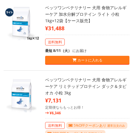
ベッツワンベテリナリー 犬用 食物アレルギ
ーケア 加水分解プロテイン ライト 小粒
1kg×12袋【ケース販売】
¥31,488
送料無料
最短 8/11（火）
にお届け
カートに入れる
ベッツワンベテリナリー 犬用 食物アレルギ
ーケア リミテッドプロテイン ダック＆タピ
オカ 小粒 3kg
¥7,131
定期便ならもっとお得！
¥6,346
送料無料
5%OFFクーポンあり
通常注文のみ