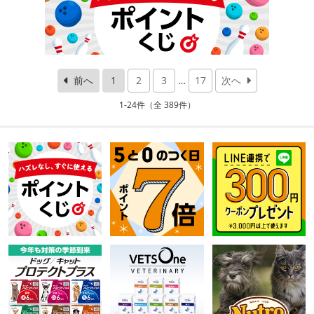
前へ
1
2
3
…
17
次へ
1-24件（全 389件）