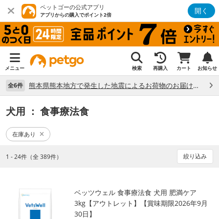
ペットゴーの公式アプリ
開く
アプリからの購入でポイント2倍
メニュー
検索
再購入
カート
お知らせ
熊本県熊本地方で発生した地震によるお荷物のお届け状況について （7/28）
全6件
犬用
： 食事療法食
在庫あり
絞り込み
1 - 24件（全 389件）
ベッツウェル 食事療法食 犬用 肥満ケア
3kg【アウトレット】【賞味期限2026年9月
30日】