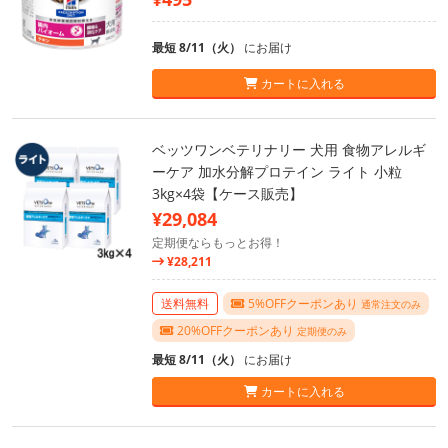
最短 8/11（火）
にお届け
カートに入れる
ベッツワンベテリナリー 犬用 食物アレルギ
ーケア 加水分解プロテイン ライト 小粒
3kg×4袋【ケース販売】
¥29,084
定期便ならもっとお得！
¥28,211
送料無料
5%OFFクーポンあり
通常注文のみ
20%OFFクーポンあり
定期便のみ
最短 8/11（火）
にお届け
カートに入れる