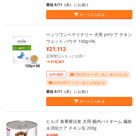
最短 8/11（火）
にお届け
カートに入れる
ベッツワンベテリナリー 犬用 pHケア チキン
ウェット パウチ 100g×96
¥21,112
定期便ならもっとお得！
¥18,367
送料無料
5%OFFクーポンあり
通常注文のみ
20%OFFクーポンあり
定期便のみ
最短 8/11（火）
にお届け
カートに入れる
ヒルズ 食事療法食 犬用 腸内バイオーム 繊維
＆消化ケア チキン缶 200g
¥495