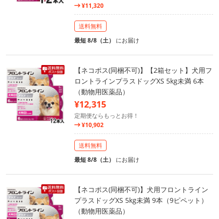
¥11,320
送料無料
最短 8/8（土）
にお届け
【ネコポス(同梱不可)】【2箱セット】犬用フ
ロントラインプラスドッグXS 5kg未満 6本
（動物用医薬品）
¥12,315
定期便ならもっとお得！
¥10,902
送料無料
最短 8/8（土）
にお届け
【ネコポス(同梱不可)】犬用フロントライン
プラスドッグXS 5kg未満 9本（9ピペット）
（動物用医薬品）