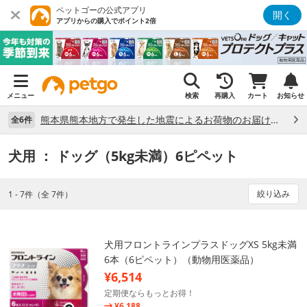
ペットゴーの公式アプリ
開く
アプリからの購入でポイント2倍
メニュー
検索
再購入
カート
お知らせ
熊本県熊本地方で発生した地震によるお荷物のお届け状況について （7/28）
全6件
犬用
： ドッグ（5kg未満）6ピペット
絞り込み
1 - 7件（全 7件）
犬用フロントラインプラスドッグXS 5kg未満
6本（6ピペット）（動物用医薬品）
¥6,514
定期便ならもっとお得！
¥6,188