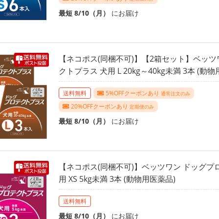
最短 8/10（月）
にお届け
【ネコポス(同梱不可)】【2箱セット】ベッツ
クトプラス 犬用 L 20kg～40kg未満 3本 (動
送料無料
5%OFFクーポンあり
通常注文のみ
20%OFFクーポンあり
定期便のみ
最短 8/10（月）
にお届け
【ネコポス(同梱不可)】ベッツワン ドッグプ
用 XS 5kg未満 3本 (動物用医薬品)
送料無料
最短 8/10（月）
にお届け