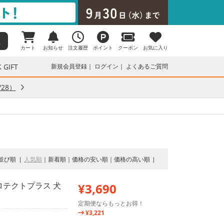
カート
お知らせ
注文履歴
ポイント
クーポン
お気に入り
 GIFT
新規会員登録
ログイン
よくあるご質問
28）
並び順
人気順
新着順
価格の安い順
価格の高い順
ロテクトプラス 犬
¥3,690
定期便ならもっとお得！
¥3,221