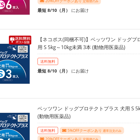
20%OFFクーポンあり
定期便のみ
最短 8/10（月）
にお届け
【ネコポス(同梱不可)】ベッツワン ドッグプ
用 S 5kg～10kg未満 3本 (動物用医薬品)
送料無料
最短 8/10（月）
にお届け
ベッツワン ドッグプロテクトプラス 犬用 S 5kg
(動物用医薬品)
送料無料
5%OFFクーポンあり
通常注文のみ
20%OFFクーポンあり
定期便のみ