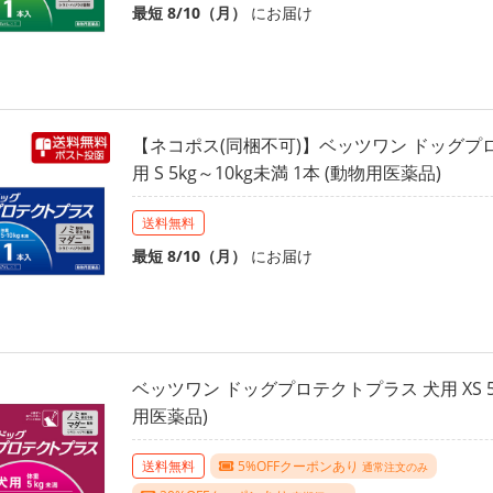
最短 8/10（月）
にお届け
【ネコポス(同梱不可)】ベッツワン ドッグプ
用 S 5kg～10kg未満 1本 (動物用医薬品)
送料無料
最短 8/10（月）
にお届け
ベッツワン ドッグプロテクトプラス 犬用 XS 5k
用医薬品)
送料無料
5%OFFクーポンあり
通常注文のみ