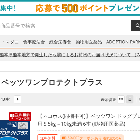
ミ・マダニ
食事療法食
総合栄養食
動物用医薬品
ADOPTION PARK
熊本県熊本地方で発生した地震によるお荷物のお届け状況について （7/
 ベッツワンプロテクトプラス
全 43件）
表示切替
【ネコポス(同梱不可)】ベッツワン ドッグプ
用 S 5kg～10kg未満 6本 (動物用医薬品)
送料無料
5%OFFクーポンあり
通常注文のみ