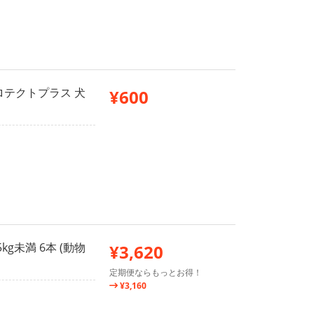
ロテクトプラス 犬
¥600
g未満 6本 (動物
¥3,620
定期便ならもっとお得！
¥3,160