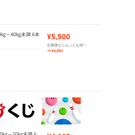
g～40kg未満 6本
¥5,500
定期便ならもっとお得！
¥4,802
g～20kg未満 6