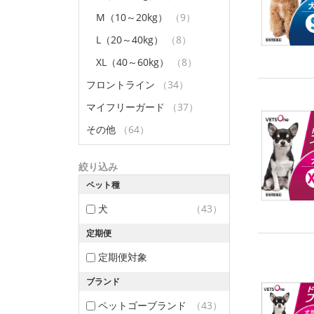
M（10～20kg）
（9）
L（20～40kg）
（8）
XL（40～60kg）
（8）
フロントライン
（34）
マイフリーガード
（37）
その他
（64）
絞り込み
ペット種
犬
（43）
定期便
定期便対象
ブランド
ペットゴーブランド
（43）