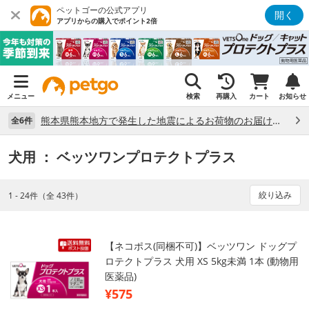
ペットゴーの公式アプリ
開く
アプリからの購入でポイント2倍
メニュー
検索
再購入
カート
お知らせ
熊本県熊本地方で発生した地震によるお荷物のお届け状況について （7/28）
全6件
犬用
： ベッツワンプロテクトプラス
絞り込み
1 - 24件（全 43件）
【ネコポス(同梱不可)】ベッツワン ドッグプ
ロテクトプラス 犬用 XS 5kg未満 1本 (動物用
医薬品)
¥575