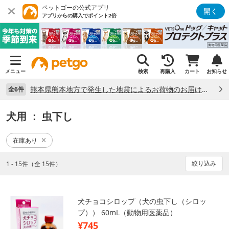
ペットゴーの公式アプリ
開く
アプリからの購入でポイント2倍
メニュー
検索
再購入
カート
お知らせ
熊本県熊本地方で発生した地震によるお荷物のお届け状況について （7/28）
全6件
犬用
： 虫下し
在庫あり
絞り込み
1 - 15件（全 15件）
犬チョコシロップ（犬の虫下し（シロッ
プ）） 60mL（動物用医薬品）
¥745