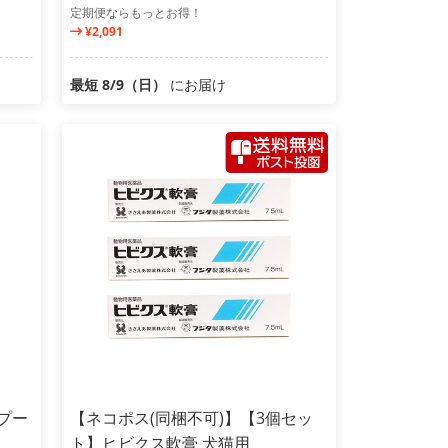
定期便ならもっとお得！
¥2,091
最短 8/9（日）
にお届け
プー
【ネコポス(同梱不可)】【3個セッ
ト】ヒビクス軟膏 犬猫用