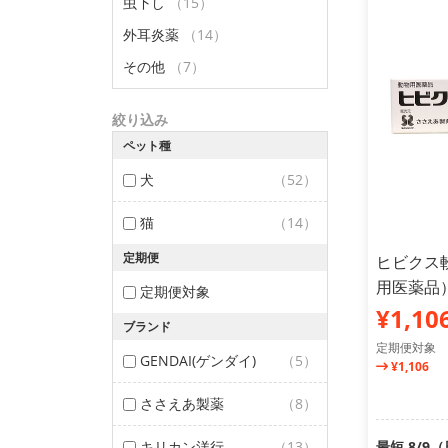
虫下し
（15）
外耳炎薬
（14）
その他
（7）
絞り込み
ペット種
犬
（52）
猫
（14）
定期便
ヒビクス軟
用医薬品
定期便対象
¥1,10
ブランド
定期便対象
GENDAI(ゲンダイ)
（5）
¥1,106
ささえあ製薬
（8）
キリカン洋行
（13）
最短 8/9