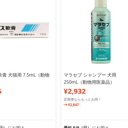
膏 犬猫用 7.5mL（動物
マラセブ シャンプー 犬用
）
250mL（動物用医薬品）
6
¥2,932
定期便ならもっとお得！
¥2,847
（日）
にお届け
最短 8/9（日）
にお届け