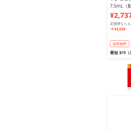
7.5mL
¥2,73
定期便ならも
¥2,039
送料無料
最短 8/9