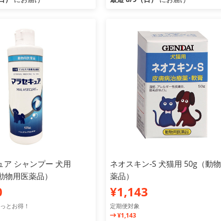
ア シャンプー 犬用
ネオスキン-S 犬猫用 50g（動
（動物用医薬品）
薬品）
0
¥1,143
っとお得！
定期便対象
¥1,143