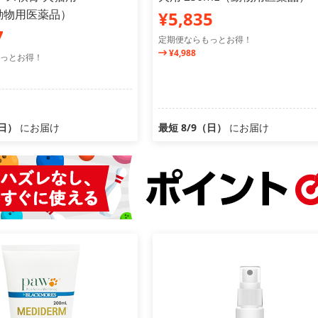
（動物用医薬品）
¥5,835
7
定期便ならもっとお得！
¥4,988
っとお得！
（日）
にお届け
最短 8/9（日）
にお届け