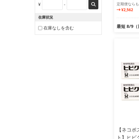
¥
-
定期便ならも
¥2,562
在庫状況
最短 8/9
在庫なしを含む
【ネコポス
ト】ヒビ