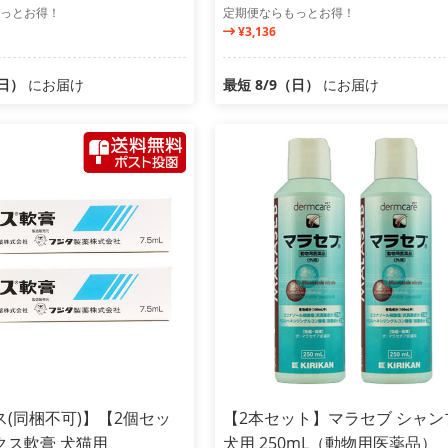
っとお得！
定期便ならもっとお得！
¥3,136
（日）
にお届け
最短 8/9（日）
にお届け
(同梱不可)】【2個セッ
【2本セット】マラセブ シャン
クス軟膏 犬猫用
犬用 250mL（動物用医薬品）