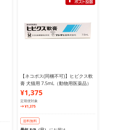
【ネコポス(同梱不可)】ヒビクス軟
膏 犬猫用 7.5mL（動物用医薬品）
¥1,375
定期便対象
¥1,375
送料無料
最短 8/9（日）
にお届け