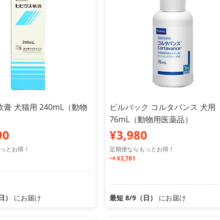
膏 犬猫用 240mL（動物
ビルバック コルタバンス 犬用
）
76mL（動物用医薬品）
90
¥3,980
っとお得！
定期便ならもっとお得！
¥3,781
（日）
にお届け
最短 8/9（日）
にお届け