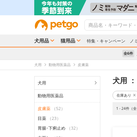
犬用品
猫用品
特集・キャンペーン
ノ
全6件
犬用
動物用医薬品
皮膚薬
犬用
：
犬用
動物用医薬品
在庫あり
皮膚薬
（52）
1 - 24件（
目薬
（23）
胃腸･下痢止め
（32）