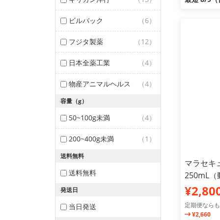
ビルバック
（6）
フジタ製薬
（12）
日本全薬工業
（4）
物産アニマルヘルス
（4）
容量（g）
50~100g未満
（4）
200~400g未満
（1）
送料無料
マラセキュ
送料無料
250mL
¥2,80
発送日
定期便ならも
当日発送
¥2,660