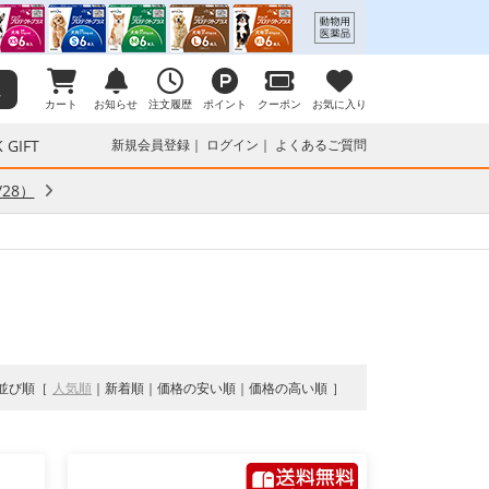
カート
お知らせ
注文履歴
ポイント
クーポン
お気に入り
 GIFT
新規会員登録
ログイン
よくあるご質問
28）
並び順
人気順
新着順
価格の安い順
価格の高い順