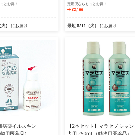
っとお得！
定期便ならもっとお得！
¥2,166
1（火）
にお届け
最短 8/11（火）
にお届け
膚病薬イルスキン
【2本セット】マラセブ シャン
動物用医薬品）
犬用 250mL（動物用医薬品）