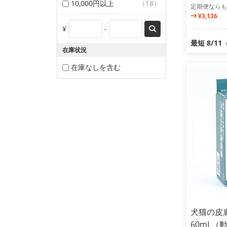
10,000円以上
（18）
定期便ならも
¥3,136
¥
-
最短 8/1
在庫状況
在庫なしを含む
犬猫の皮
60mL（