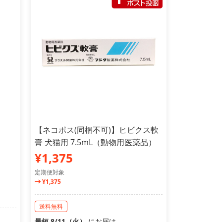
【ネコポス(同梱不可)】ヒビクス軟
膏 犬猫用 7.5mL（動物用医薬品）
¥1,375
定期便対象
¥1,375
送料無料
最短 8/11（火）
にお届け