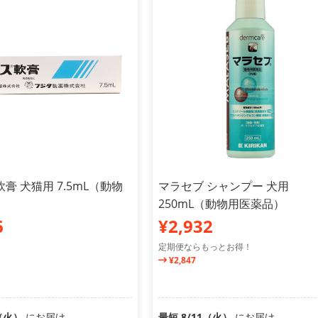
膏 犬猫用 7.5mL（動物
マラセブ シャンプー 犬用
）
250mL（動物用医薬品）
6
¥2,932
定期便ならもっとお得！
¥2,847
1（火）
にお届け
最短 8/11（火）
にお届け