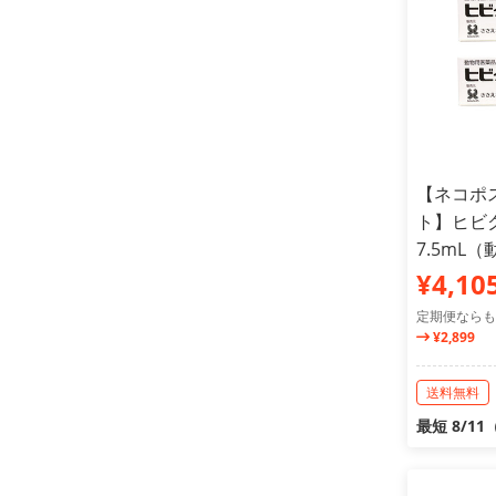
【ネコポス
ト】ヒビ
7.5mL
¥4,10
定期便ならも
¥2,899
送料無料
最短 8/1