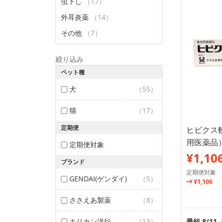
虫下し
（17）
外耳炎薬
（14）
その他
（7）
絞り込み
ペット種
犬
（55）
猫
（17）
定期便
ヒビクス軟
用医薬品
定期便対象
¥1,10
ブランド
定期便対象
GENDAI(ゲンダイ)
（5）
¥1,106
ささえあ製薬
（8）
キリカン洋行
（13）
最短 8/1