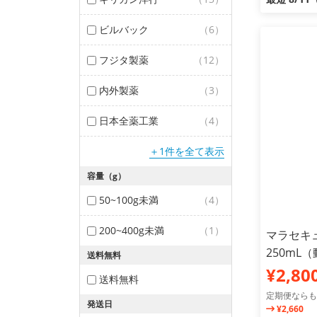
ビルバック
（6）
フジタ製薬
（12）
内外製薬
（3）
日本全薬工業
（4）
＋1件を全て表示
容量（g）
50~100g未満
（4）
200~400g未満
（1）
マラセキュ
250mL
送料無料
¥2,80
送料無料
定期便ならも
発送日
¥2,660