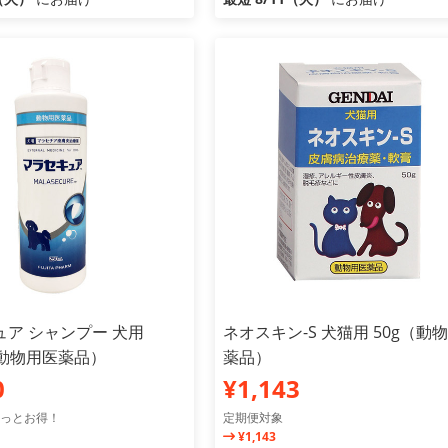
ア シャンプー 犬用
ネオスキン-S 犬猫用 50g（動
（動物用医薬品）
薬品）
0
¥1,143
っとお得！
定期便対象
¥1,143