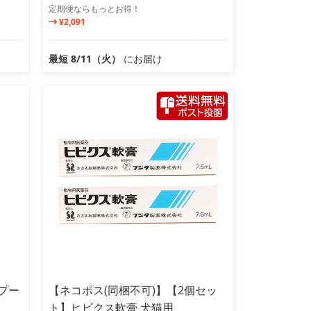
定期便ならもっとお得！
¥2,091
最短 8/11（火）
にお届け
プー
【ネコポス(同梱不可)】【2個セッ
ト】ヒビクス軟膏 犬猫用