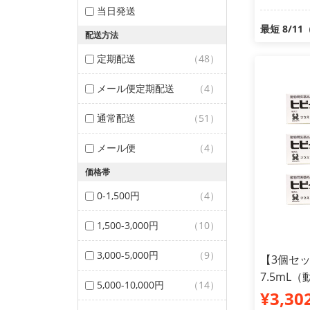
当日発送
最短 8/1
配送方法
定期配送
（48）
メール便定期配送
（4）
通常配送
（51）
メール便
（4）
価格帯
0-1,500円
（4）
1,500-3,000円
（10）
3,000-5,000円
（9）
【3個セ
7.5mL
5,000-10,000円
（14）
¥3,30