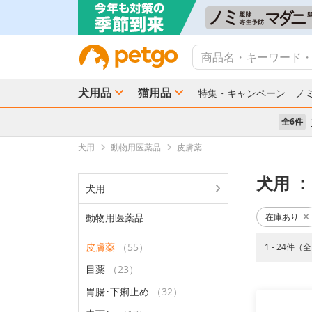
犬用品
猫用品
特集・キャンペーン
ノ
全6件
犬用
動物用医薬品
皮膚薬
犬用
：
犬用
動物用医薬品
在庫あり
皮膚薬
（55）
1 - 24件（
目薬
（23）
胃腸･下痢止め
（32）