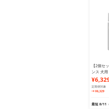
【2個セ
ンス 犬用
¥6,32
定期便対象
¥6,329
最短 8/1