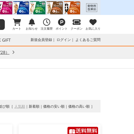
カート
お知らせ
注文履歴
ポイント
クーポン
お気に入り
 GIFT
新規会員登録
ログイン
よくあるご質問
28）
並び順
人気順
新着順
価格の安い順
価格の高い順