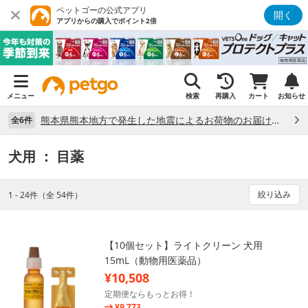
ペットゴーの公式アプリ
開く
アプリからの購入でポイント2倍
メニュー
検索
再購入
カート
お知らせ
熊本県熊本地方で発生した地震によるお荷物のお届け状況について （7/28）
全6件
犬用
： 目薬
絞り込み
1 - 24件（全 54件）
【10個セット】ライトクリーン 犬用
15mL（動物用医薬品）
¥10,508
定期便ならもっとお得！
¥9,773