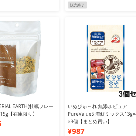
販売終了
PERIAL EARTH(牡蠣フレー
いぬぴゅ～れ 無添加ピュア
 15g【在庫限り】
PureValue5 海鮮ミックス13g
×3個【まとめ買い】
5
¥987