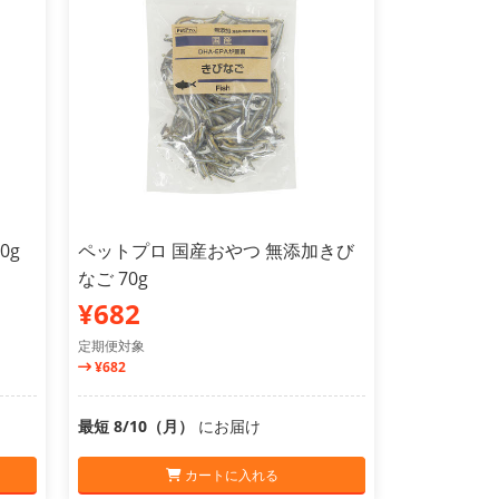
0g
ペットプロ 国産おやつ 無添加きび
なご 70g
¥682
定期便対象
¥682
最短 8/10（月）
にお届け
カートに入れる