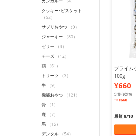
カンガルー
（4）
クッキー･ビスケット
（52）
サプリおやつ
（9）
ジャーキー
（80）
ゼリー
（3）
チーズ
（12）
鶏
（61）
プライム
トリーツ
（3）
100g
¥660
牛
（9）
定期便対象
機能おやつ
（121）
¥660
骨
（1）
鹿
（7）
最短 8/1
馬
（15）
デンタル
（54）