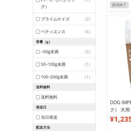
販売終了
ク）
プライムケイズ
（2）
ペティエンス
（4）
容量（g）
~50g未満
（5）
50~100g未満
（1）
100~200g未満
（1）
送料無料
送料無料
DOG IM
発送日
ク） 犬用
¥1,23
当日発送
配送方法