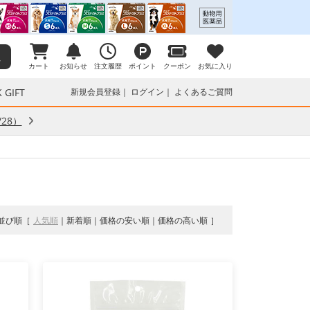
カート
お知らせ
注文履歴
ポイント
クーポン
お気に入り
 GIFT
新規会員登録
ログイン
よくあるご質問
28）
並び順
人気順
新着順
価格の安い順
価格の高い順