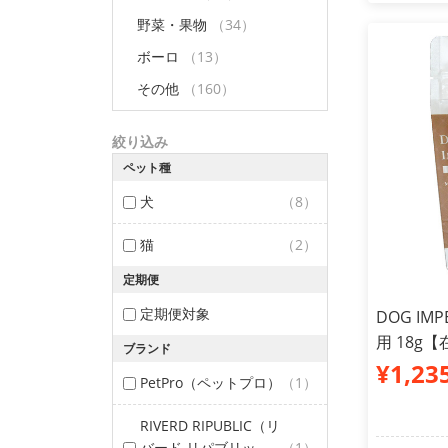
野菜・果物
（34）
ボーロ
（13）
その他
（160）
絞り込み
ペット種
犬
（8）
猫
（2）
定期便
定期便対象
DOG IM
用 18g
ブランド
¥1,23
PetPro（ペットプロ）
（1）
RIVERD RIPUBLIC（リ
バード リパブリッ
（1）