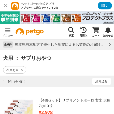
ペットゴーの公式アプリ
開く
アプリからの購入でポイント2倍
メニュー
検索
再購入
カート
お知らせ
熊本県熊本地方で発生した地震によるお荷物のお届け状況について （7/28）
全6件
犬用
： サプリおやつ
在庫あり
絞り込み
1 - 4件（全 4件）
【4個セット】サプリメントボーロ 玄米 犬用
7g×10袋
¥2,978